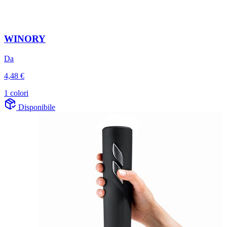
WINORY
Da
4,48 €
1 colori
Disponibile