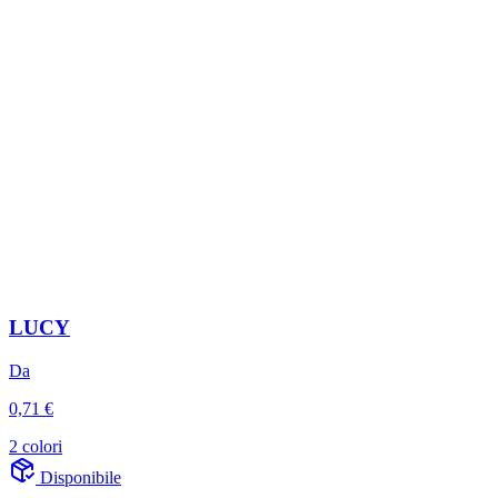
LUCY
Da
0,71 €
2 colori
Disponibile