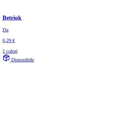
Betriok
Da
0,29 €
1 colori
Disponibile