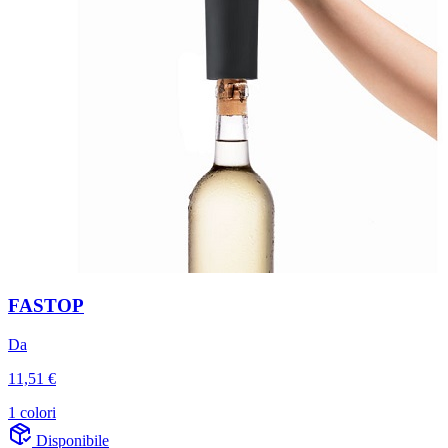
FASTOP
Da
11,51 €
1 colori
Disponibile