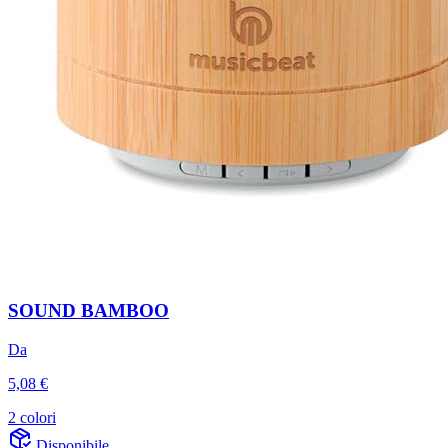
SOUND BAMBOO
Da
5,08 €
2 colori
Disponibile