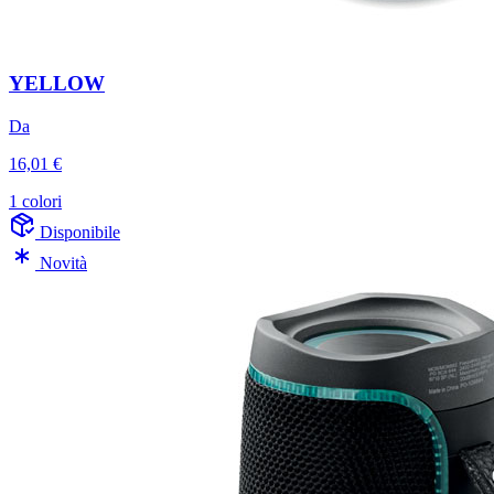
YELLOW
Da
16,01 €
1 colori
Disponibile
Novità