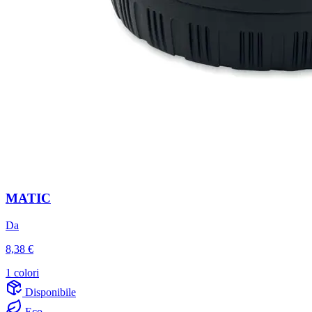
MATIC
Da
8,38 €
1 colori
Disponibile
Eco