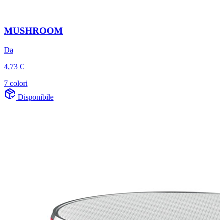
MUSHROOM
Da
4,73 €
7 colori
Disponibile