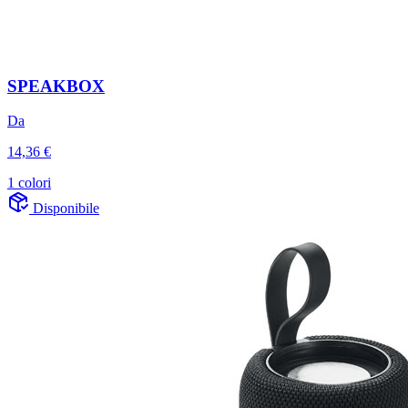
SPEAKBOX
Da
14,36 €
1 colori
Disponibile