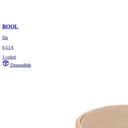
BOOL
Da
6,11 €
1 colori
Disponibile