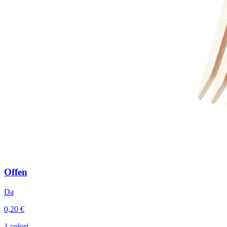
Offen
Da
0,20 €
1 colori