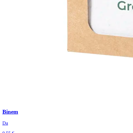
Binem
Da