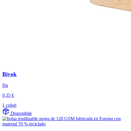
Biyok
Da
0,35 €
1 colori
Disponibile