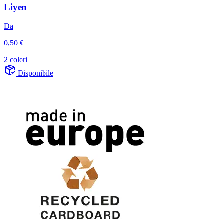
Liyen
Da
0,50 €
2 colori
Disponibile