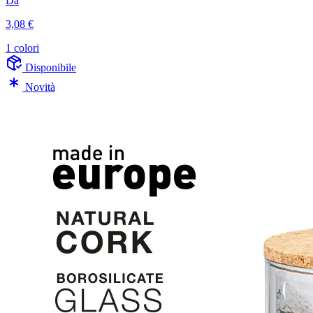
Da
3,08 €
1 colori
Disponibile
Novità