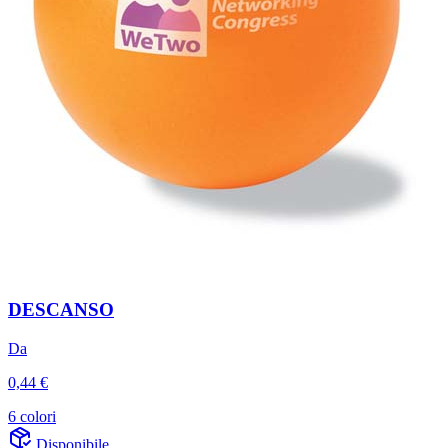
DESCANSO
Da
0,44 €
6 colori
Disponibile