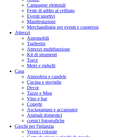
Campagne elettorali
Feste di addio al celibato
Eventi sportivi
Manifestazioni
Merchandising per eventi e congressi
Attrezzi
Automobili
Taglierini
Attrezzi multifunzione
Kit di strumenti
Torce
Metri e righelli
Casa
Atmosfera e candele
Cucina e stoviglie
Decor
Tazze e Mug
Vino e bar
Coperte
Asciugamani e accappatoi
Animali domestici
cornici fotografiche
Giochi per l'infanzia
Vernici colorate