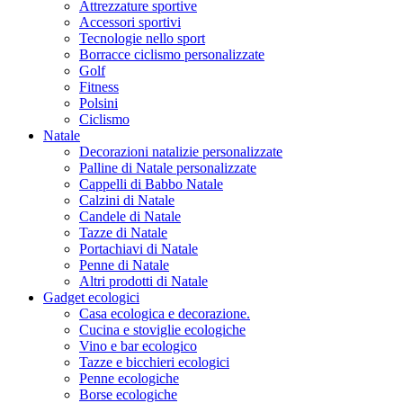
Attrezzature sportive
Accessori sportivi
Tecnologie nello sport
Borracce ciclismo personalizzate
Golf
Fitness
Polsini
Ciclismo
Natale
Decorazioni natalizie personalizzate
Palline di Natale personalizzate
Cappelli di Babbo Natale
Calzini di Natale
Candele di Natale
Tazze di Natale
Portachiavi di Natale
Penne di Natale
Altri prodotti di Natale
Gadget ecologici
Casa ecologica e decorazione.
Cucina e stoviglie ecologiche
Vino e bar ecologico
Tazze e bicchieri ecologici
Penne ecologiche
Borse ecologiche