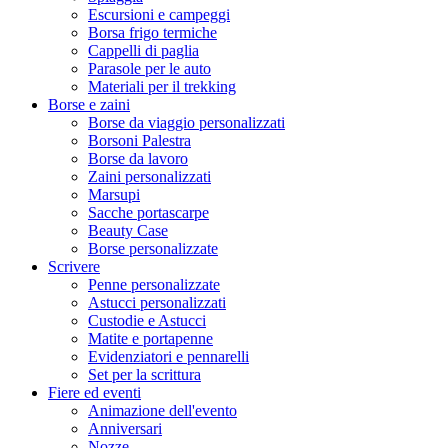
Escursioni e campeggi
Borsa frigo termiche
Cappelli di paglia
Parasole per le auto
Materiali per il trekking
Borse e zaini
Borse da viaggio personalizzati
Borsoni Palestra
Borse da lavoro
Zaini personalizzati
Marsupi
Sacche portascarpe
Beauty Case
Borse personalizzate
Scrivere
Penne personalizzate
Astucci personalizzati
Custodie e Astucci
Matite e portapenne
Evidenziatori e pennarelli
Set per la scrittura
Fiere ed eventi
Animazione dell'evento
Anniversari
Nozze