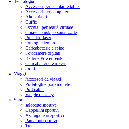
Tecnologia
Accessori per cellulari e tablet
Accessori per computer
Altoparlanti
Cuffie
Occhiali per realtà virtuale
Chiavette usb personalizzate
Puntatori laser
Orologi e tempo
Caricabatterie e spine
Fotocamere digitali
Batterie Power bank
Caricabatterie wireless
droni
Viaggi
Accessori da viaggi
Portafogli e portamonete
Porta abiti
Valigie e trolley
Sport
salopette sportive
Cappellini sportivi
Asciugamani sportivi
Pantaloni sportivi
Tute