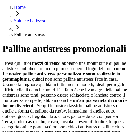
Home
Salute e bellezza
Palline antistress
Palline antistress promozionali
Trova qui i tuoi
mezzi di relax
, abbiamo una moltitudine di palline
antistress pubblicitarie in cui puoi esprimere il logo del tuo marchio.
Le nostre palline antistress personalizzate sono realizzate in
gommapiuma
, quindi non sono palline antistress fatte in casa.
Usiamo la migliore qualità in tutti i nostri modelli, ideali per regali in
ufficio, clienti o anche amici. E il fatto è che i vantaggi delle palline
antistress sono tanti: possono essere schiacciate o lanciate contro il
muro senza romperle, abbiamo anche
un'ampia varietà di colori e
forme divertenti
. Scopri le nostre classiche palline antistress o
quelle a forma di pallone da rugby, lampadina, righello, auto,
dottore, goccia, fragola, libro, cuore, pallone da calcio, pianeta
Terra, dado, casa, cubo, casco, nuvola. .. esempi! Inoltre, in questa
categoria online potrai vedere portachiavi antistress e palline cinesi