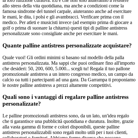
la loro funzione curativa. Ed è che non solo aiuteranno a resistere
allo stress della vita quotidiana, ma anche a condizioni come la
famosa sindrome del tunnel carpale, aiuteranno anche ad esercitare
le mani, le dita, i polsi e gli avambracci. Verificare prima con il
medico. Per atleti e musicisti invece (ad esempio prima di giocare a
golf o prima di suonare la chitarra) questi tipi di palline antistress
personalizzate sono consigliate anche per esercitare le mani.
Quante palline antistress personalizzate acquistare?
Quale vuoi! Gli ordini minimi si basano sul modello della palla
antistress personalizzata. Ma sappi che puoi ordinare fino all'importo
che desideri: 50, 200, 600, 5.000... scegli tu! Regala il tuo pallone
promozionale antistress a un intero congresso medico, un campo da
calcio oa tutti i partecipanti ad una gara. Da Garrampa ti proponiamo
le nostre palline antistress a prezzi altamente competitivi.
Quali sono i vantaggi di regalare palline antistress
personalizzate?
Le palline promozionali antistress sono, da un lato, un'idea regalo
che ti garantisce una pubblicità quotidiana e duratura. Inoltre, grazie
alla vasta gamma di forme e colori disponibili, queste palline
antistress personalizzabili sono regali molto utili per i tuoi clienti,
collaboratori o fornitori. Abbiamo forme diverse che possono