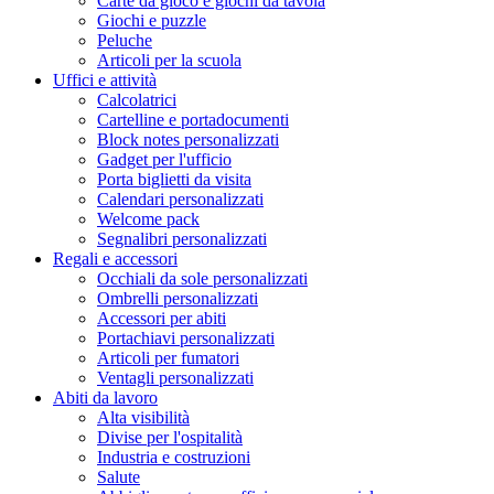
Carte da gioco e giochi da tavola
Giochi e puzzle
Peluche
Articoli per la scuola
Uffici e attività
Calcolatrici
Cartelline e portadocumenti
Block notes personalizzati
Gadget per l'ufficio
Porta biglietti da visita
Calendari personalizzati
Welcome pack
Segnalibri personalizzati
Regali e accessori
Occhiali da sole personalizzati
Ombrelli personalizzati
Accessori per abiti
Portachiavi personalizzati
Articoli per fumatori
Ventagli personalizzati
Abiti da lavoro
Alta visibilità
Divise per l'ospitalità
Industria e costruzioni
Salute