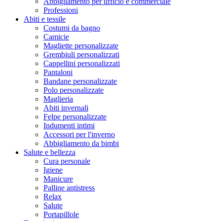
Abbigliamento per ufficio e commerciale
Professioni
Abiti e tessile
Costumi da bagno
Camicie
Magliette personalizzate
Grembiuli personalizzati
Cappellini personalizzati
Pantaloni
Bandane personalizzate
Polo personalizzate
Maglieria
Abiti invernali
Felpe personalizzate
Indumenti intimi
Accessori per l'inverno
Abbigliamento da bimbi
Salute e bellezza
Cura personale
Igiene
Manicure
Palline antistress
Relax
Salute
Portapillole