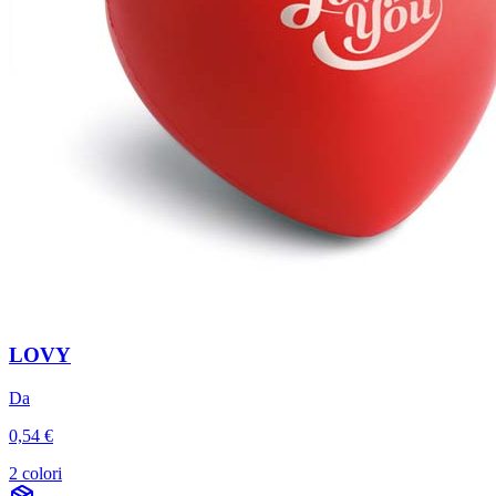
LOVY
Da
0,54 €
2 colori