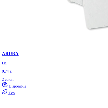
ARUBA
Da
0,74 €
2 colori
Disponibile
Eco