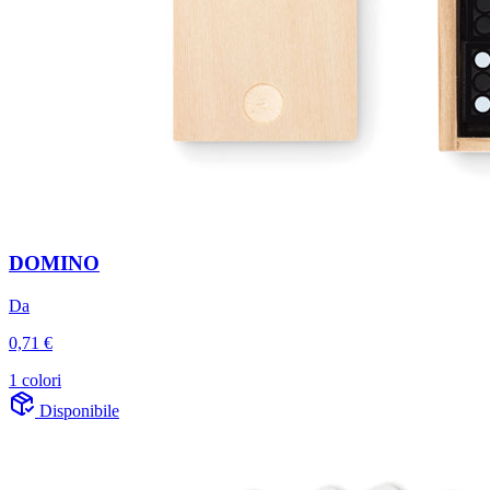
DOMINO
Da
0,71 €
1 colori
Disponibile