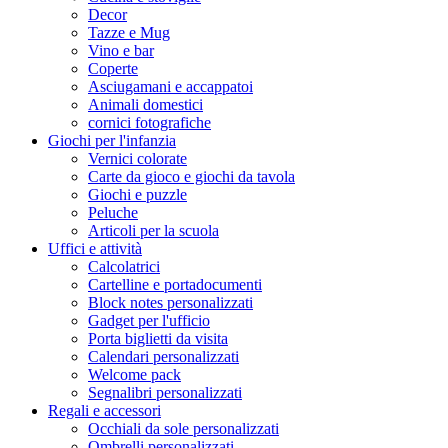
Decor
Tazze e Mug
Vino e bar
Coperte
Asciugamani e accappatoi
Animali domestici
cornici fotografiche
Giochi per l'infanzia
Vernici colorate
Carte da gioco e giochi da tavola
Giochi e puzzle
Peluche
Articoli per la scuola
Uffici e attività
Calcolatrici
Cartelline e portadocumenti
Block notes personalizzati
Gadget per l'ufficio
Porta biglietti da visita
Calendari personalizzati
Welcome pack
Segnalibri personalizzati
Regali e accessori
Occhiali da sole personalizzati
Ombrelli personalizzati