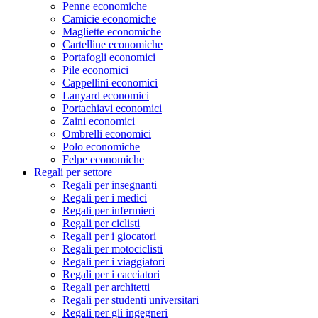
Penne economiche
Camicie economiche
Magliette economiche
Cartelline economiche
Portafogli economici
Pile economici
Cappellini economici
Lanyard economici
Portachiavi economici
Zaini economici
Ombrelli economici
Polo economiche
Felpe economiche
Regali per settore
Regali per insegnanti
Regali per i medici
Regali per infermieri
Regali per ciclisti
Regali per i giocatori
Regali per motociclisti
Regali per i viaggiatori
Regali per i cacciatori
Regali per architetti
Regali per studenti universitari
Regali per gli ingegneri