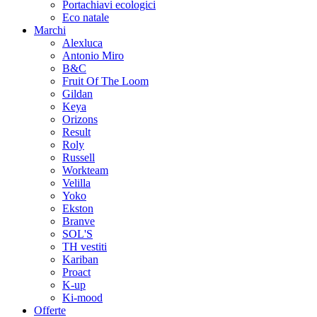
Portachiavi ecologici
Eco natale
Marchi
Alexluca
Antonio Miro
B&C
Fruit Of The Loom
Gildan
Keya
Orizons
Result
Roly
Russell
Workteam
Velilla
Yoko
Ekston
Branve
SOL'S
TH vestiti
Kariban
Proact
K-up
Ki-mood
Offerte