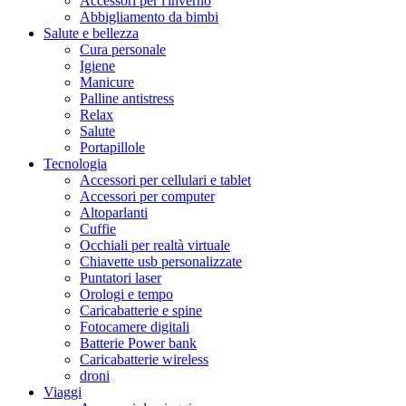
Accessori per l'inverno
Abbigliamento da bimbi
Salute e bellezza
Cura personale
Igiene
Manicure
Palline antistress
Relax
Salute
Portapillole
Tecnologia
Accessori per cellulari e tablet
Accessori per computer
Altoparlanti
Cuffie
Occhiali per realtà virtuale
Chiavette usb personalizzate
Puntatori laser
Orologi e tempo
Caricabatterie e spine
Fotocamere digitali
Batterie Power bank
Caricabatterie wireless
droni
Viaggi