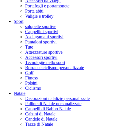
Accessori da viaggi
Portafogli e portamonete
Porta abiti
Valigie e trolley
Sport
salopette sportive
Cappellini sportivi
Asciugamani sportivi
Pantaloni sportivi
Tute
Attrezzature sportive
Accessori sportivi
Tecnologie nello sport
Borracce ciclismo personalizzate
Golf
Fitness
Polsini
Ciclismo
Natale
Decorazioni natalizie personalizzate
Palline di Natale personalizzate
Cappelli di Babbo Natale
Calzini di Natale
Candele di Natale
Tazze di Natale