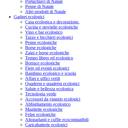
Portachiavi di Natale
Penne di Natale
Altri prodotti di Natale
Gadget ecologici
Casa ecologica e decorazione.
Cucina e stoviglie ecologiche
Vino e bar ecologico
Tazze e bicchieri ecologici
Penne ecologiche
Borse ecologiche
Zaini e borse ecologiche
Tempo libero ed ecologico
Borrace ecologiche
Fiere ed eventi ecologici
Bambino ecologico e scuola
Affari e uffici verdi
Quaderni e quaderni ecologici
Salute e bellezza ecologica
Tecnologia verde
Accessori da viaggio ecologici
Abbigliamento ecologico
Magliette ecologiche
Felpe ecologiche
Altoparlanti e cuffie ecocompatibili
Caricabatterie ecologici