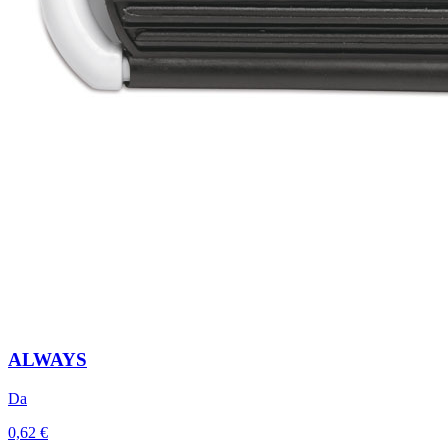
ALWAYS
Da
0,62 €