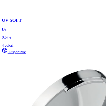
UV SOFT
Da
0,67 €
4 colori
Disponibile