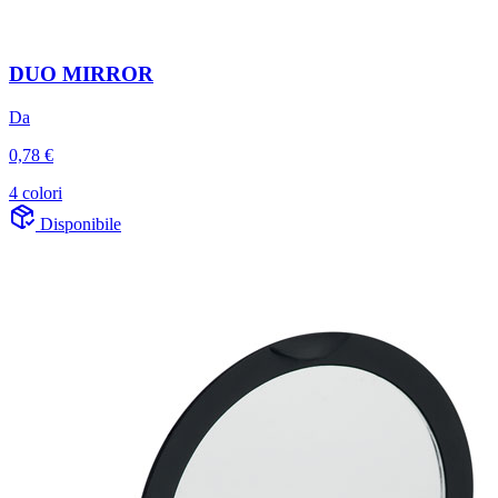
DUO MIRROR
Da
0,78 €
4 colori
Disponibile