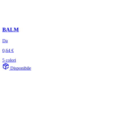
BALM
Da
0,64 €
5 colori
Disponibile