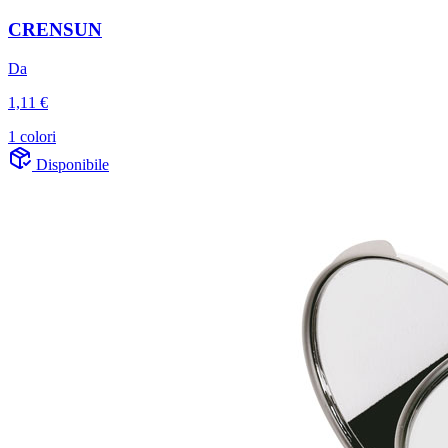
CRENSUN
Da
1,11 €
1 colori
Disponibile