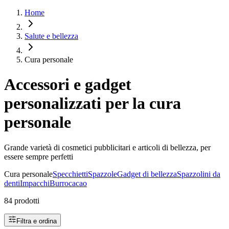
Home
Salute e bellezza
Cura personale
Accessori e gadget
personalizzati per la cura
personale
Grande varietà di cosmetici pubblicitari e articoli di bellezza, per
essere sempre perfetti
Cura personale
Specchietti
Spazzole
Gadget di bellezza
Spazzolini da
denti
Impacchi
Burrocacao
84 prodotti
Filtra e ordina