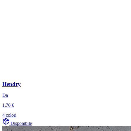
Hendry
Da
1,76 €
4 colori
Disponibile