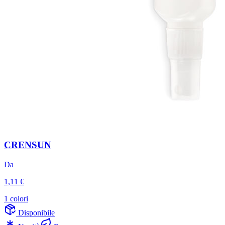
CRENSUN
Da
1,11 €
1 colori
Disponibile