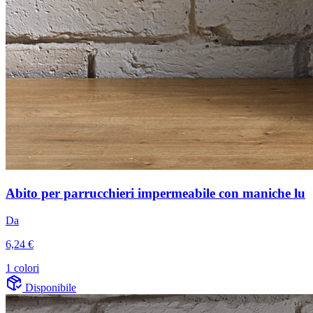
Abito per parrucchieri impermeabile con maniche lu
Da
6,24 €
1 colori
Disponibile