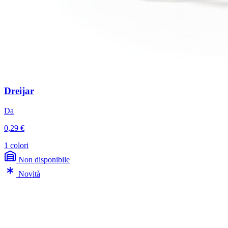
Dreijar
Da
0,29 €
1 colori
Non disponibile
Novità