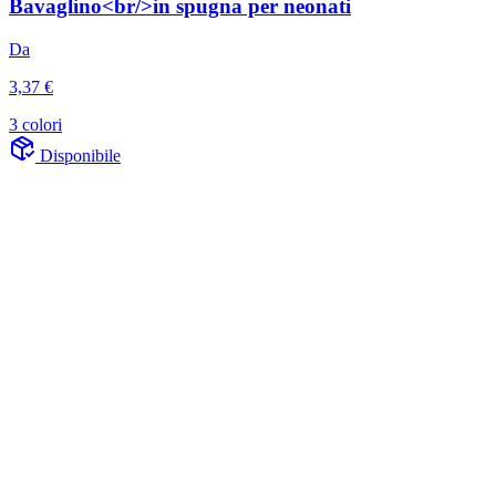
Bavaglino<br/>in spugna per neonati
Da
3,37 €
3 colori
Disponibile