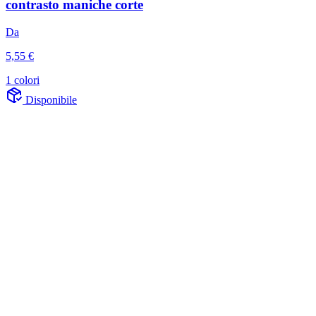
contrasto maniche corte
Da
5,55 €
1 colori
Disponibile