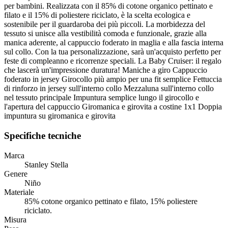
per bambini. Realizzata con il 85% di cotone organico pettinato e
filato e il 15% di poliestere riciclato, è la scelta ecologica e
sostenibile per il guardaroba dei più piccoli. La morbidezza del
tessuto si unisce alla vestibilità comoda e funzionale, grazie alla
manica aderente, al cappuccio foderato in maglia e alla fascia interna
sul collo. Con la tua personalizzazione, sarà un'acquisto perfetto per
feste di compleanno e ricorrenze speciali. La Baby Cruiser: il regalo
che lascerà un'impressione duratura! Maniche a giro Cappuccio
foderato in jersey Girocollo più ampio per una fit semplice Fettuccia
di rinforzo in jersey sull'interno collo Mezzaluna sull'interno collo
nel tessuto principale Impuntura semplice lungo il girocollo e
l'apertura del cappuccio Giromanica e girovita a costine 1x1 Doppia
impuntura su giromanica e girovita
Specifiche tecniche
Marca
Stanley Stella
Genere
Niño
Materiale
85% cotone organico pettinato e filato, 15% poliestere
riciclato.
Misura