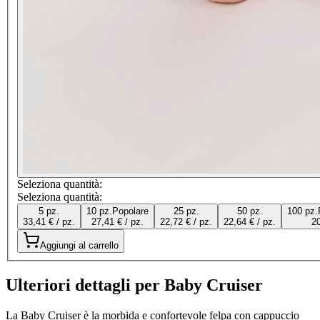
Seleziona quantità:
Seleziona quantità:
5 pz.
10 pz.
Popolare
25 pz.
50 pz.
100 pz.
33,41 € / pz.
27,41 € / pz.
22,72 € / pz.
22,64 € / pz.
20
Aggiungi al carrello
Ulteriori dettagli per Baby Cruiser
La Baby Cruiser è la morbida e confortevole felpa con cappuccio