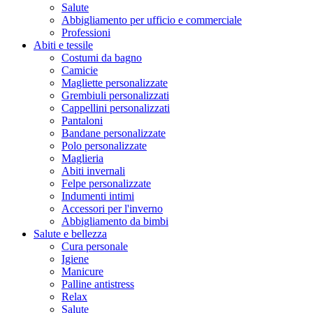
Salute
Abbigliamento per ufficio e commerciale
Professioni
Abiti e tessile
Costumi da bagno
Camicie
Magliette personalizzate
Grembiuli personalizzati
Cappellini personalizzati
Pantaloni
Bandane personalizzate
Polo personalizzate
Maglieria
Abiti invernali
Felpe personalizzate
Indumenti intimi
Accessori per l'inverno
Abbigliamento da bimbi
Salute e bellezza
Cura personale
Igiene
Manicure
Palline antistress
Relax
Salute