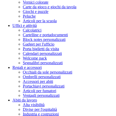
Vernici colorate
Carte da gioco e giochi da tavola
Giochi e puzzle
Peluche
Articoli per la scuola
Uffici e attività
Calcolatrici
Cartelline e portadocumenti
Block notes personalizzati
Gadget per l'ufficio
Porta biglietti da visita
Calendari personalizzati
Welcome pack
Segnalibri personalizzati
Regali e accessori
Occhiali da sole personalizzati
Ombrelli personalizzati
Accessori per abiti
Portachiavi personalizzati
Articoli per fumatori
Ventagli personalizzati
Abiti da lavoro
Alta visibilità
Divise per l'ospitalità
Industria e costruzioni