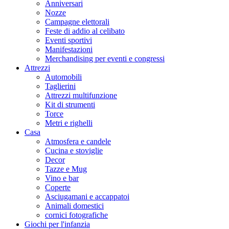
Anniversari
Nozze
Campagne elettorali
Feste di addio al celibato
Eventi sportivi
Manifestazioni
Merchandising per eventi e congressi
Attrezzi
Automobili
Taglierini
Attrezzi multifunzione
Kit di strumenti
Torce
Metri e righelli
Casa
Atmosfera e candele
Cucina e stoviglie
Decor
Tazze e Mug
Vino e bar
Coperte
Asciugamani e accappatoi
Animali domestici
cornici fotografiche
Giochi per l'infanzia