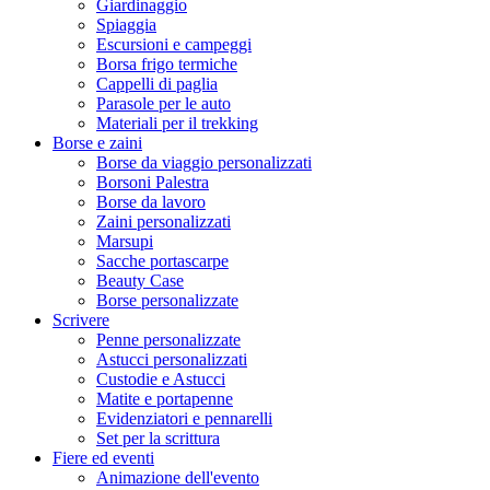
Giardinaggio
Spiaggia
Escursioni e campeggi
Borsa frigo termiche
Cappelli di paglia
Parasole per le auto
Materiali per il trekking
Borse e zaini
Borse da viaggio personalizzati
Borsoni Palestra
Borse da lavoro
Zaini personalizzati
Marsupi
Sacche portascarpe
Beauty Case
Borse personalizzate
Scrivere
Penne personalizzate
Astucci personalizzati
Custodie e Astucci
Matite e portapenne
Evidenziatori e pennarelli
Set per la scrittura
Fiere ed eventi
Animazione dell'evento