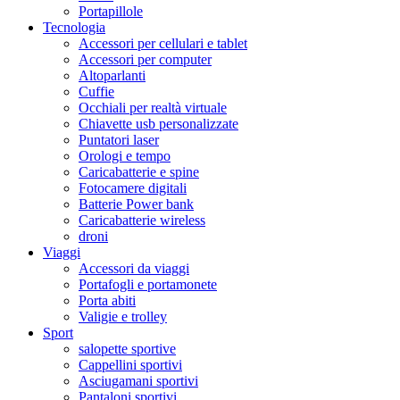
Portapillole
Tecnologia
Accessori per cellulari e tablet
Accessori per computer
Altoparlanti
Cuffie
Occhiali per realtà virtuale
Chiavette usb personalizzate
Puntatori laser
Orologi e tempo
Caricabatterie e spine
Fotocamere digitali
Batterie Power bank
Caricabatterie wireless
droni
Viaggi
Accessori da viaggi
Portafogli e portamonete
Porta abiti
Valigie e trolley
Sport
salopette sportive
Cappellini sportivi
Asciugamani sportivi
Pantaloni sportivi