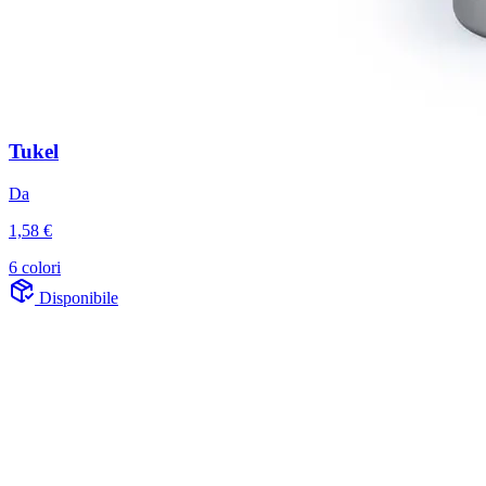
Tukel
Da
1,58 €
6 colori
Disponibile