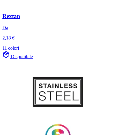
Rextan
Da
2,18 €
11 colori
Disponibile