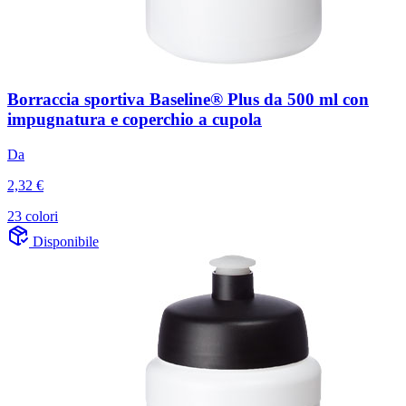
Borraccia sportiva Baseline® Plus da 500 ml con
impugnatura e coperchio a cupola
Da
2,32 €
23 colori
Disponibile