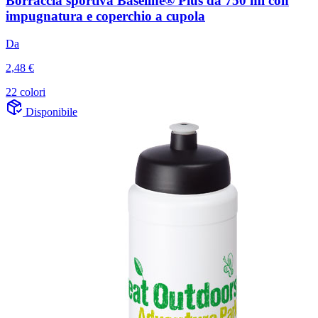
Borraccia sportiva Baseline® Plus da 750 ml con
impugnatura e coperchio a cupola
Da
2,48 €
22 colori
Disponibile