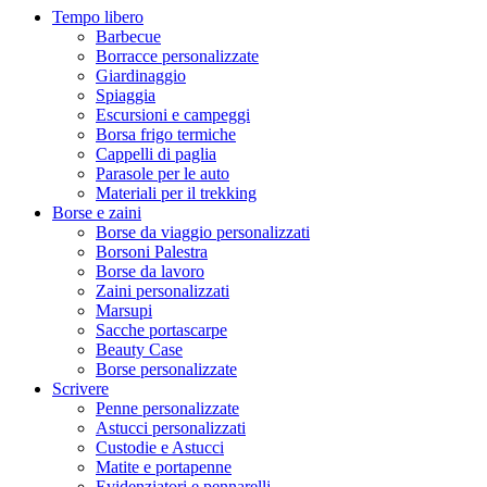
Tempo libero
Barbecue
Borracce personalizzate
Giardinaggio
Spiaggia
Escursioni e campeggi
Borsa frigo termiche
Cappelli di paglia
Parasole per le auto
Materiali per il trekking
Borse e zaini
Borse da viaggio personalizzati
Borsoni Palestra
Borse da lavoro
Zaini personalizzati
Marsupi
Sacche portascarpe
Beauty Case
Borse personalizzate
Scrivere
Penne personalizzate
Astucci personalizzati
Custodie e Astucci
Matite e portapenne
Evidenziatori e pennarelli