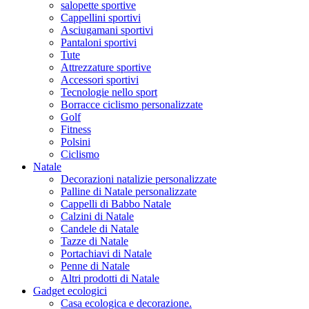
salopette sportive
Cappellini sportivi
Asciugamani sportivi
Pantaloni sportivi
Tute
Attrezzature sportive
Accessori sportivi
Tecnologie nello sport
Borracce ciclismo personalizzate
Golf
Fitness
Polsini
Ciclismo
Natale
Decorazioni natalizie personalizzate
Palline di Natale personalizzate
Cappelli di Babbo Natale
Calzini di Natale
Candele di Natale
Tazze di Natale
Portachiavi di Natale
Penne di Natale
Altri prodotti di Natale
Gadget ecologici
Casa ecologica e decorazione.