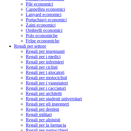
Pile economici
Cappellini economici
Lanyard economici
Portachiavi economici
Zaini economici
Ombrelli economici
Polo economiche
Felpe economiche
Regali per settore
Regali per insegnanti
Regali per i medici
Regali per infermieri
Regali per ciclisti
Regali per i giocatori
Regali per motociclisti
Regali per i viaggiatori
Regali per i cacciatori
Regali per architetti
Regali per studenti universitari
Regali per gli ingegneri
Regali per dentisti
Regali militari
Regali per alpinisti
Regali per la farmacia
Regali per parrucchieri