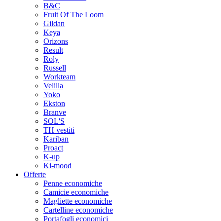
B&C
Fruit Of The Loom
Gildan
Keya
Orizons
Result
Roly
Russell
Workteam
Velilla
Yoko
Ekston
Branve
SOL'S
TH vestiti
Kariban
Proact
K-up
Ki-mood
Offerte
Penne economiche
Camicie economiche
Magliette economiche
Cartelline economiche
Portafogli economici