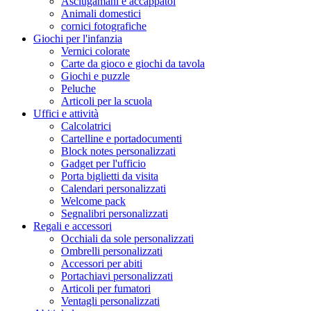
Asciugamani e accappatoi
Animali domestici
cornici fotografiche
Giochi per l'infanzia
Vernici colorate
Carte da gioco e giochi da tavola
Giochi e puzzle
Peluche
Articoli per la scuola
Uffici e attività
Calcolatrici
Cartelline e portadocumenti
Block notes personalizzati
Gadget per l'ufficio
Porta biglietti da visita
Calendari personalizzati
Welcome pack
Segnalibri personalizzati
Regali e accessori
Occhiali da sole personalizzati
Ombrelli personalizzati
Accessori per abiti
Portachiavi personalizzati
Articoli per fumatori
Ventagli personalizzati