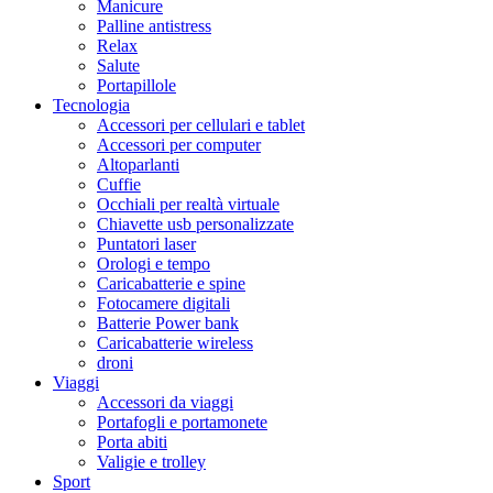
Manicure
Palline antistress
Relax
Salute
Portapillole
Tecnologia
Accessori per cellulari e tablet
Accessori per computer
Altoparlanti
Cuffie
Occhiali per realtà virtuale
Chiavette usb personalizzate
Puntatori laser
Orologi e tempo
Caricabatterie e spine
Fotocamere digitali
Batterie Power bank
Caricabatterie wireless
droni
Viaggi
Accessori da viaggi
Portafogli e portamonete
Porta abiti
Valigie e trolley
Sport