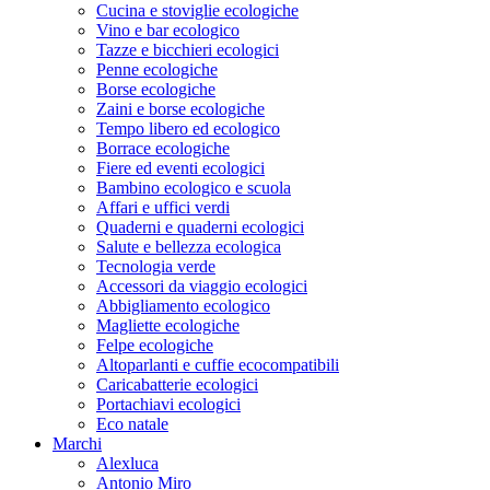
Cucina e stoviglie ecologiche
Vino e bar ecologico
Tazze e bicchieri ecologici
Penne ecologiche
Borse ecologiche
Zaini e borse ecologiche
Tempo libero ed ecologico
Borrace ecologiche
Fiere ed eventi ecologici
Bambino ecologico e scuola
Affari e uffici verdi
Quaderni e quaderni ecologici
Salute e bellezza ecologica
Tecnologia verde
Accessori da viaggio ecologici
Abbigliamento ecologico
Magliette ecologiche
Felpe ecologiche
Altoparlanti e cuffie ecocompatibili
Caricabatterie ecologici
Portachiavi ecologici
Eco natale
Marchi
Alexluca
Antonio Miro