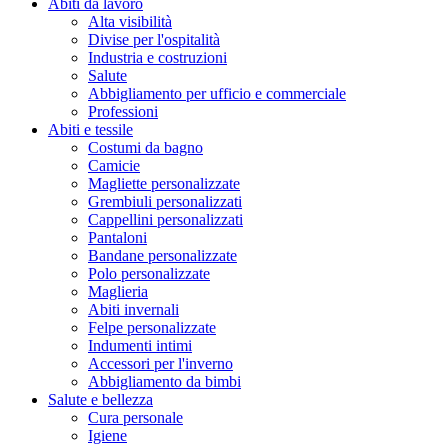
Abiti da lavoro
Alta visibilità
Divise per l'ospitalità
Industria e costruzioni
Salute
Abbigliamento per ufficio e commerciale
Professioni
Abiti e tessile
Costumi da bagno
Camicie
Magliette personalizzate
Grembiuli personalizzati
Cappellini personalizzati
Pantaloni
Bandane personalizzate
Polo personalizzate
Maglieria
Abiti invernali
Felpe personalizzate
Indumenti intimi
Accessori per l'inverno
Abbigliamento da bimbi
Salute e bellezza
Cura personale
Igiene