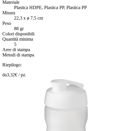
Materiale
Plastica HDPE, Plastica PP, Plastica PP
Misura
22,3 x ø 7,5 cm
Peso
88 gr
Colori disponibili
Quantità minima
5
Aree di stampa
Metodi di stampa
Riepilogo:
da
3,32
€ /
pz.