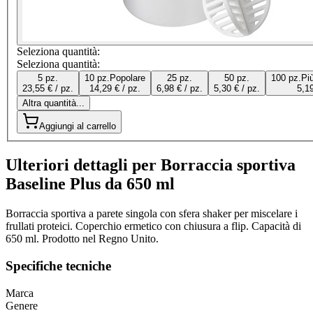
Seleziona quantità:
Seleziona quantità:
5 pz.
10 pz.
Popolare
25 pz.
50 pz.
100 pz.
Pi
23,55 € / pz.
14,29 € / pz.
6,98 € / pz.
5,30 € / pz.
5,19
Altra quantità...
Aggiungi al carrello
Ulteriori dettagli per Borraccia sportiva
Baseline Plus da 650 ml
Borraccia sportiva a parete singola con sfera shaker per miscelare i
frullati proteici. Coperchio ermetico con chiusura a flip. Capacità di
650 ml. Prodotto nel Regno Unito.
Specifiche tecniche
Marca
Genere