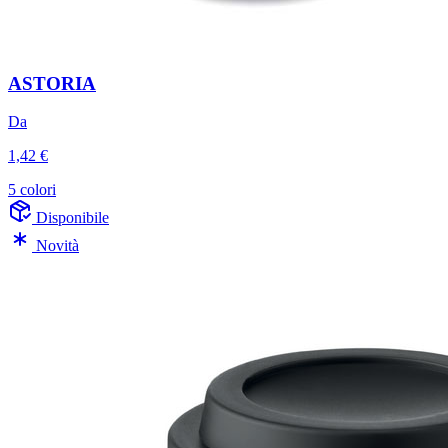
ASTORIA
Da
1,42 €
5 colori
Disponibile
Novità