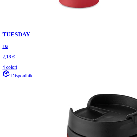
TUESDAY
Da
2,18 €
4 colori
Disponibile