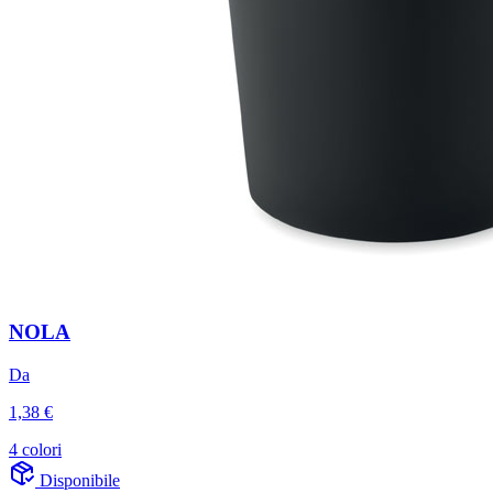
NOLA
Da
1,38 €
4 colori
Disponibile