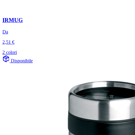
IRMUG
Da
2,51 €
2 colori
Disponibile