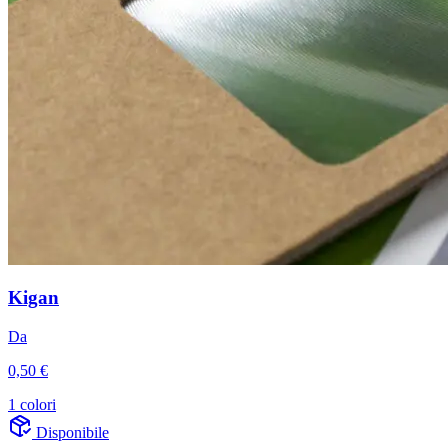
Kigan
Da
0,50 €
1 colori
Disponibile