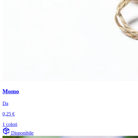
Momo
Da
0,25 €
1 colori
Disponibile