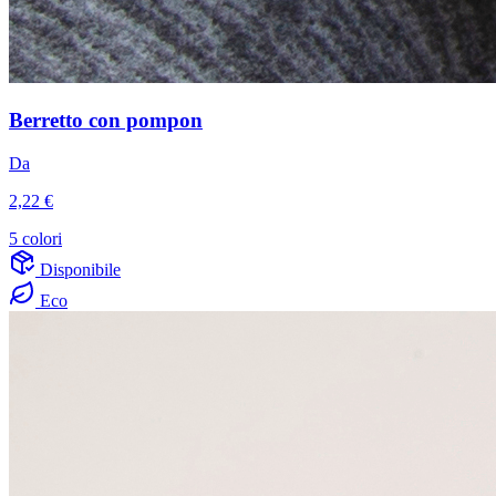
Berretto con pompon
Da
2,22 €
5 colori
Disponibile
Eco