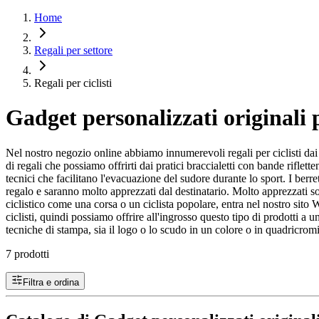
Home
Regali per settore
Regali per ciclisti
Gadget personalizzati originali p
Nel nostro negozio online abbiamo innumerevoli regali per ciclisti dai rega
di regali che possiamo offrirti dai pratici braccialetti con bande riflet
tecnici che facilitano l'evacuazione del sudore durante lo sport. I berr
regalo e saranno molto apprezzati dal destinatario. Molto apprezzati so
ciclistico come una corsa o un ciclista popolare, entra nel nostro sito We
ciclisti, quindi possiamo offrire all'ingrosso questo tipo di prodotti a 
tecniche di stampa, sia il logo o lo scudo in un colore o in quadricrom
7 prodotti
Filtra e ordina