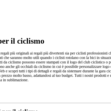
er il ciclismo
li più originali ai regali più divertenti sia per ciclisti professionisti ch
tenti che saranno molto utili quando i ciclisti rotolano con la bici in sit
etti da ciclismo possono essere stampati con il logo del club ciclistico o 
no anche gli occhiali da ciclismo in cui è possibile personalizzare logo 
b e scopri tutti i tipi di dettagli e regali da sistemare durante la gara cic
un prezzo molto basso, adattandosi al tuo budget. Tutti i nostri prodotti e 
ia in sublimazione.