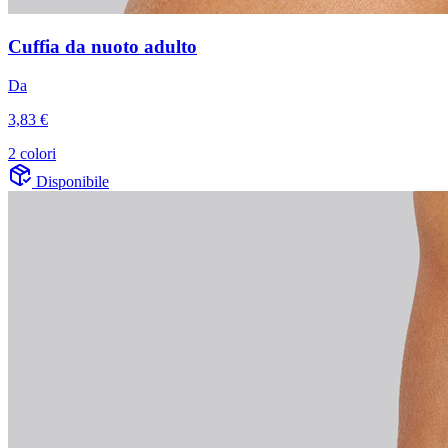
Cuffia da nuoto adulto
Da
3,83 €
2 colori
Disponibile