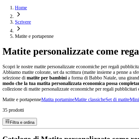
Home
Scrivere
Matite e portapenne
Matite personalizzate come reg
Scopri le nostre matite personalizzate economiche per regali pubblicitar
Abbiamo matite colorate, set da scrittura (matite insieme a penne a sfe
selezione di
matite per bambini
a forma di Babbo Natale, una girandol
modo che la tua matita personalizzata economica possa completar
collezione di matite personalizzate economiche per regali pubblicitari
Matite e portapenne
Matita portamine
Matite classiche
Set di matite
Mini
35 prodotti
Filtra e ordina
Catalogo di Matite personalizzate come r