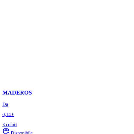
MADEROS
Da
0,14 €
3 colori
Disponibile