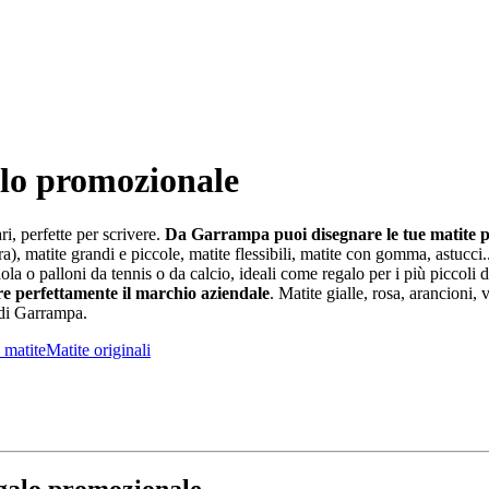
alo promozionale
i, perfette per scrivere.
Da Garrampa puoi disegnare le tue matite per
ra), matite grandi e piccole, matite flessibili, matite con gomma, astucc
a o palloni da tennis o da calcio, ideali come regalo per i più piccoli
e perfettamente il marchio aziendale
. Matite gialle, rosa, arancioni, 
 di Garrampa.
 matite
Matite originali
egalo promozionale