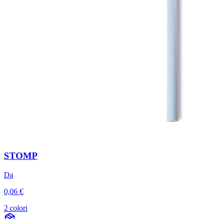
STOMP
Da
0,06 €
2 colori