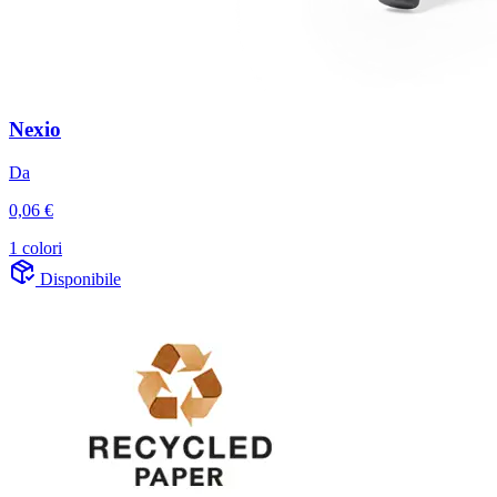
Nexio
Da
0,06 €
1 colori
Disponibile