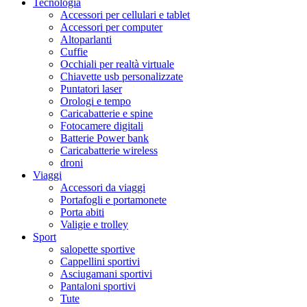
Tecnologia
Accessori per cellulari e tablet
Accessori per computer
Altoparlanti
Cuffie
Occhiali per realtà virtuale
Chiavette usb personalizzate
Puntatori laser
Orologi e tempo
Caricabatterie e spine
Fotocamere digitali
Batterie Power bank
Caricabatterie wireless
droni
Viaggi
Accessori da viaggi
Portafogli e portamonete
Porta abiti
Valigie e trolley
Sport
salopette sportive
Cappellini sportivi
Asciugamani sportivi
Pantaloni sportivi
Tute