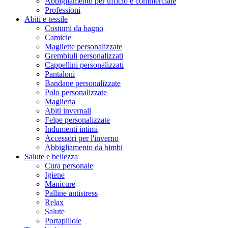
Abbigliamento per ufficio e commerciale
Professioni
Abiti e tessile
Costumi da bagno
Camicie
Magliette personalizzate
Grembiuli personalizzati
Cappellini personalizzati
Pantaloni
Bandane personalizzate
Polo personalizzate
Maglieria
Abiti invernali
Felpe personalizzate
Indumenti intimi
Accessori per l'inverno
Abbigliamento da bimbi
Salute e bellezza
Cura personale
Igiene
Manicure
Palline antistress
Relax
Salute
Portapillole