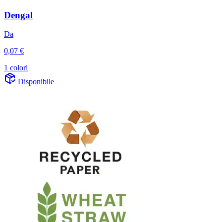
Dengal
Da
0,07 €
1 colori
Disponibile