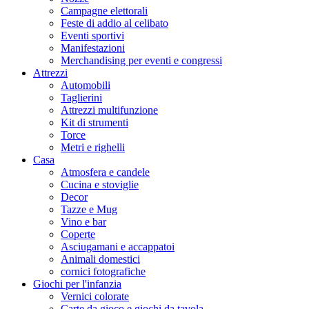
Campagne elettorali
Feste di addio al celibato
Eventi sportivi
Manifestazioni
Merchandising per eventi e congressi
Attrezzi
Automobili
Taglierini
Attrezzi multifunzione
Kit di strumenti
Torce
Metri e righelli
Casa
Atmosfera e candele
Cucina e stoviglie
Decor
Tazze e Mug
Vino e bar
Coperte
Asciugamani e accappatoi
Animali domestici
cornici fotografiche
Giochi per l'infanzia
Vernici colorate
Carte da gioco e giochi da tavola