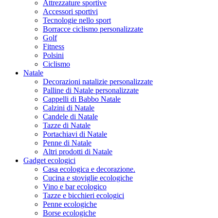
Attrezzature sportive
Accessori sportivi
Tecnologie nello sport
Borracce ciclismo personalizzate
Golf
Fitness
Polsini
Ciclismo
Natale
Decorazioni natalizie personalizzate
Palline di Natale personalizzate
Cappelli di Babbo Natale
Calzini di Natale
Candele di Natale
Tazze di Natale
Portachiavi di Natale
Penne di Natale
Altri prodotti di Natale
Gadget ecologici
Casa ecologica e decorazione.
Cucina e stoviglie ecologiche
Vino e bar ecologico
Tazze e bicchieri ecologici
Penne ecologiche
Borse ecologiche