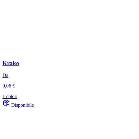
Krako
Da
0,06 €
1 colori
Disponibile