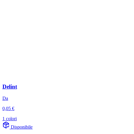
Delint
Da
0,05 €
1 colori
Disponibile