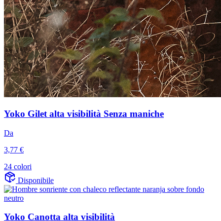
Yoko Gilet alta visibilità Senza maniche
Da
3,77 €
24 colori
Disponibile
Yoko Canotta alta visibilità