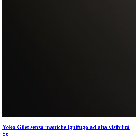
Yoko Gilet senza maniche ignifugo ad alta visibilità
Se