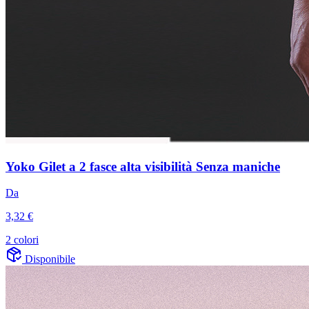
Yoko Gilet a 2 fasce alta visibilità Senza maniche
Da
3,32 €
2 colori
Disponibile