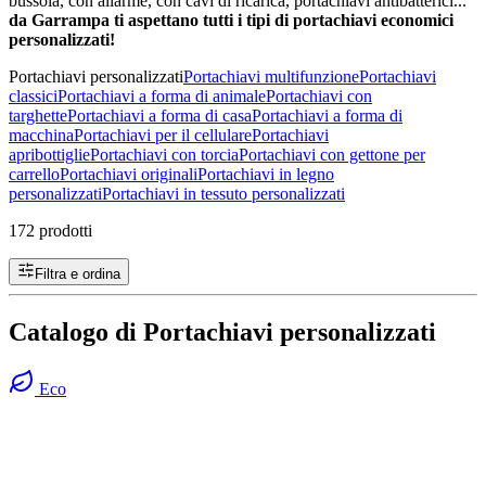
bussola, con allarme, con cavi di ricarica, portachiavi antibatterici...
da Garrampa ti aspettano tutti i tipi di portachiavi economici
personalizzati!
Portachiavi personalizzati
Portachiavi multifunzione
Portachiavi
classici
Portachiavi a forma di animale
Portachiavi con
targhette
Portachiavi a forma di casa
Portachiavi a forma di
macchina
Portachiavi per il cellulare
Portachiavi
apribottiglie
Portachiavi con torcia
Portachiavi con gettone per
carrello
Portachiavi originali
Portachiavi in ​​legno
personalizzati
Portachiavi in ​​tessuto personalizzati
172 prodotti
Filtra e ordina
Catalogo di Portachiavi personalizzati
Eco