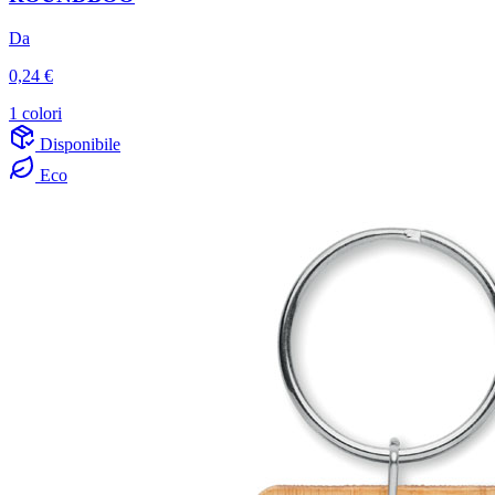
Da
0,24 €
1 colori
Disponibile
Eco