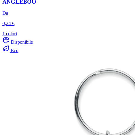
ANGLEBOO
Da
0,24 €
1 colori
Disponibile
Eco