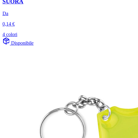
SUORA
Da
0,14 €
4 colori
Disponibile