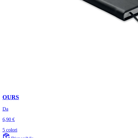
OURS
Da
6,90 €
5 colori