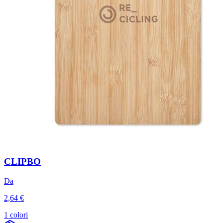
CLIPBO
Da
2,64 €
1 colori