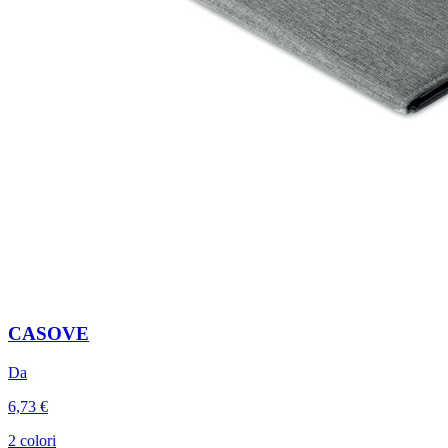
CASOVE
Da
6,73 €
2 colori