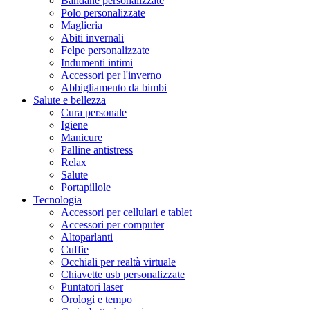
Bandane personalizzate
Polo personalizzate
Maglieria
Abiti invernali
Felpe personalizzate
Indumenti intimi
Accessori per l'inverno
Abbigliamento da bimbi
Salute e bellezza
Cura personale
Igiene
Manicure
Palline antistress
Relax
Salute
Portapillole
Tecnologia
Accessori per cellulari e tablet
Accessori per computer
Altoparlanti
Cuffie
Occhiali per realtà virtuale
Chiavette usb personalizzate
Puntatori laser
Orologi e tempo