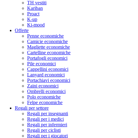
TH vestiti
Kariban
Proact
K-up
Ki-mood
Offerte
Penne economiche
Camicie economiche
Magliette economiche
Cartelline economiche
Portafogli economici
Pile economici
Cappellini economici
Lanyard economici
Portachiavi economici
Zaini economici
Ombrelli economici
Polo economiche
Felpe economiche
Regali per settore
Regali per insegnanti
Regali per i medici
Regali per infermieri
Regali per ciclisti
Regali per i giocatori