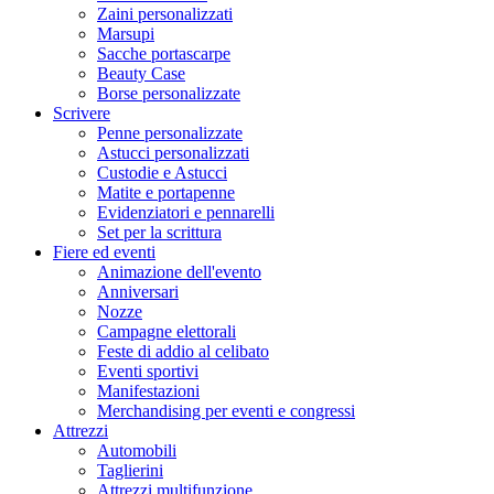
Zaini personalizzati
Marsupi
Sacche portascarpe
Beauty Case
Borse personalizzate
Scrivere
Penne personalizzate
Astucci personalizzati
Custodie e Astucci
Matite e portapenne
Evidenziatori e pennarelli
Set per la scrittura
Fiere ed eventi
Animazione dell'evento
Anniversari
Nozze
Campagne elettorali
Feste di addio al celibato
Eventi sportivi
Manifestazioni
Merchandising per eventi e congressi
Attrezzi
Automobili
Taglierini
Attrezzi multifunzione