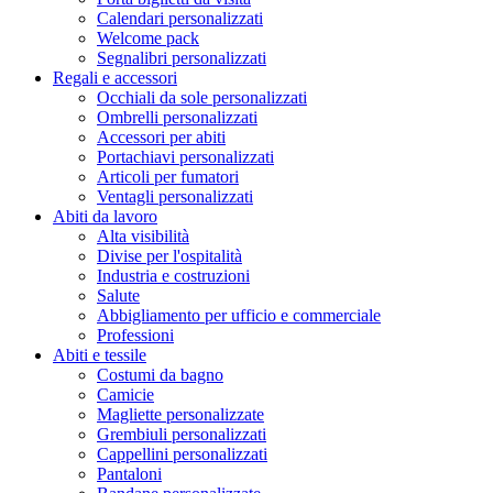
Calendari personalizzati
Welcome pack
Segnalibri personalizzati
Regali e accessori
Occhiali da sole personalizzati
Ombrelli personalizzati
Accessori per abiti
Portachiavi personalizzati
Articoli per fumatori
Ventagli personalizzati
Abiti da lavoro
Alta visibilità
Divise per l'ospitalità
Industria e costruzioni
Salute
Abbigliamento per ufficio e commerciale
Professioni
Abiti e tessile
Costumi da bagno
Camicie
Magliette personalizzate
Grembiuli personalizzati
Cappellini personalizzati
Pantaloni