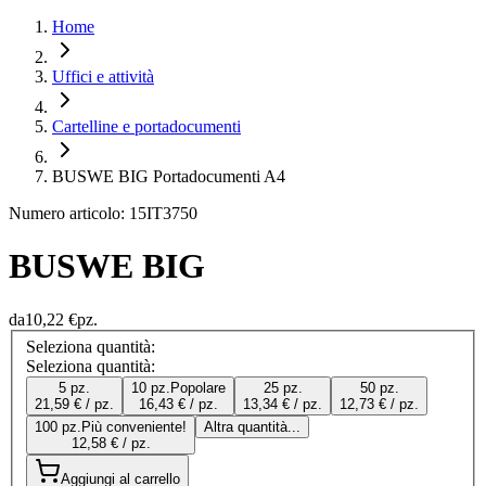
Home
Uffici e attività
Cartelline e portadocumenti
BUSWE BIG Portadocumenti A4
Numero articolo: 15IT3750
BUSWE BIG
da
10,22 €
pz.
Seleziona quantità:
Seleziona quantità:
5 pz.
10 pz.
Popolare
25 pz.
50 pz.
21,59 € / pz.
16,43 € / pz.
13,34 € / pz.
12,73 € / pz.
100 pz.
Più conveniente!
Altra quantità...
12,58 € / pz.
Aggiungi al carrello