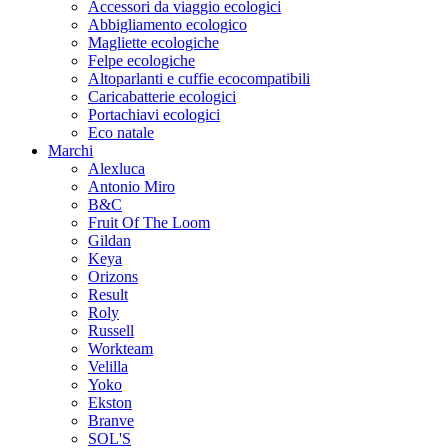
Accessori da viaggio ecologici
Abbigliamento ecologico
Magliette ecologiche
Felpe ecologiche
Altoparlanti e cuffie ecocompatibili
Caricabatterie ecologici
Portachiavi ecologici
Eco natale
Marchi
Alexluca
Antonio Miro
B&C
Fruit Of The Loom
Gildan
Keya
Orizons
Result
Roly
Russell
Workteam
Velilla
Yoko
Ekston
Branve
SOL'S