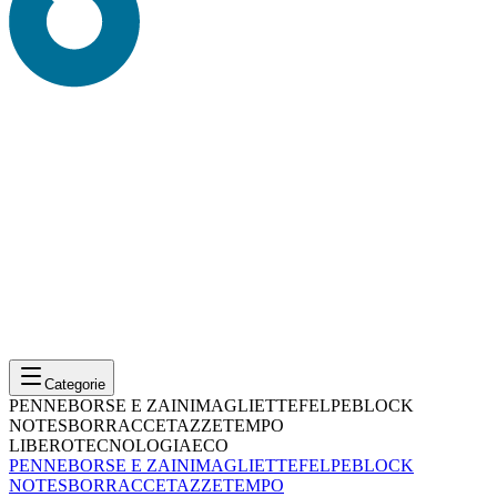
Categorie
PENNE
BORSE E ZAINI
MAGLIETTE
FELPE
BLOCK
NOTES
BORRACCE
TAZZE
TEMPO
LIBERO
TECNOLOGIA
ECO
PENNE
BORSE E ZAINI
MAGLIETTE
FELPE
BLOCK
NOTES
BORRACCE
TAZZE
TEMPO