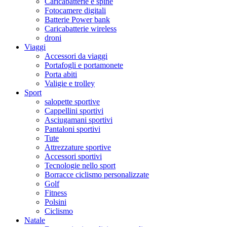
Caricabatterie e spine
Fotocamere digitali
Batterie Power bank
Caricabatterie wireless
droni
Viaggi
Accessori da viaggi
Portafogli e portamonete
Porta abiti
Valigie e trolley
Sport
salopette sportive
Cappellini sportivi
Asciugamani sportivi
Pantaloni sportivi
Tute
Attrezzature sportive
Accessori sportivi
Tecnologie nello sport
Borracce ciclismo personalizzate
Golf
Fitness
Polsini
Ciclismo
Natale