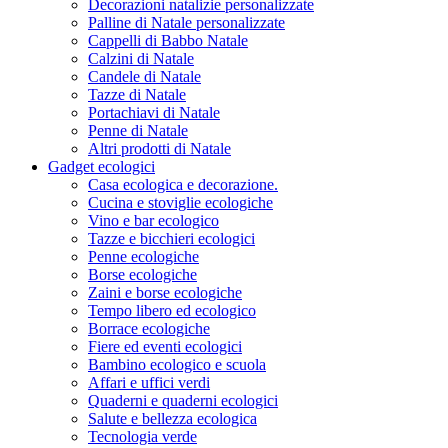
Decorazioni natalizie personalizzate
Palline di Natale personalizzate
Cappelli di Babbo Natale
Calzini di Natale
Candele di Natale
Tazze di Natale
Portachiavi di Natale
Penne di Natale
Altri prodotti di Natale
Gadget ecologici
Casa ecologica e decorazione.
Cucina e stoviglie ecologiche
Vino e bar ecologico
Tazze e bicchieri ecologici
Penne ecologiche
Borse ecologiche
Zaini e borse ecologiche
Tempo libero ed ecologico
Borrace ecologiche
Fiere ed eventi ecologici
Bambino ecologico e scuola
Affari e uffici verdi
Quaderni e quaderni ecologici
Salute e bellezza ecologica
Tecnologia verde