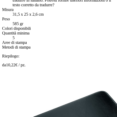
tradurre in italiano. Potresti fornire ulteriori informazioni o il
testo corretto da tradurre?
Misura
31,5 x 25 x 2,6 cm
Peso
585 gr
Colori disponibili
Quantità minima
5
Aree di stampa
Metodi di stampa
Riepilogo:
da
10,22
€ /
pz.