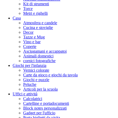
Kit di strumenti
Torce
Metri e righelli
Casa
Atmosfera e candele
Cucina e stoviglie
Decor
Tazze e Mug
Vino e bar
Coperte
Asciugamani e accappatoi
Animali domestici
cornici fotografiche
Giochi per l'infanzia
Vernici colorate
Carte da gioco e giochi da tavola
Giochi e puzzle
Peluche
Articoli per la scuola
Uffici e attività
Calcolatrici
Cartelline e portadocumenti
Block notes personalizzati
Gadget per l'ufficio
Porta biglietti da visita