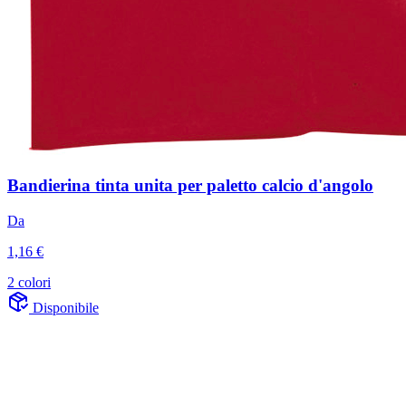
Bandierina tinta unita per paletto calcio d'angolo
Da
1,16 €
2 colori
Disponibile