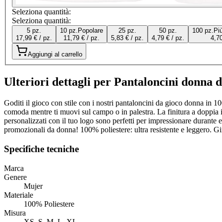
Seleziona quantità:
Seleziona quantità:
5 pz.
10 pz.
Popolare
25 pz.
50 pz.
100 pz.
Pi
17,99 € / pz.
11,79 € / pz.
5,83 € / pz.
4,79 € / pz.
4,70
Aggiungi al carrello
Ulteriori dettagli per Pantaloncini donna 
Goditi il gioco con stile con i nostri pantaloncini da gioco donna in 100
comoda mentre ti muovi sul campo o in palestra. La finitura a doppia im
personalizzati con il tuo logo sono perfetti per impressionare durante
promozionali da donna! 100% poliestere: ultra resistente e leggero. Gir
Specifiche tecniche
Marca
Genere
Mujer
Materiale
100% Poliestere
Misura
XS, S, M, L, XL