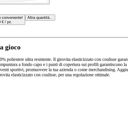
ù conveniente!
Altra quantità...
 € / pz.
da gioco
% poliestere ultra resistente. Il girovita elasticizzato con coulisse garant
puntura a fondo capo e i punti di copertura sui profili garantiscono la 
 eventi sportivi, promuovere la tua azienda o come merchandising. Aggiung
ovita elasticizzato con coulisse, per una regolazione ottimale.