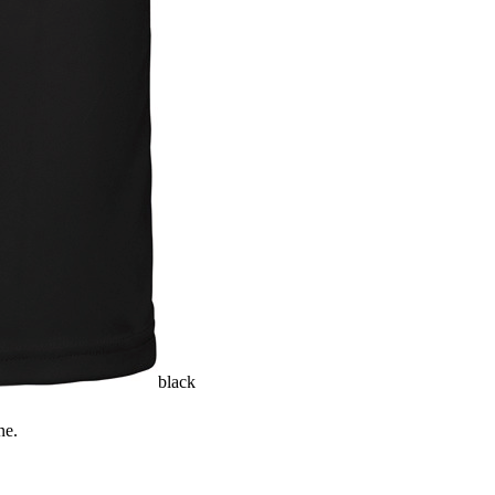
black
ne.