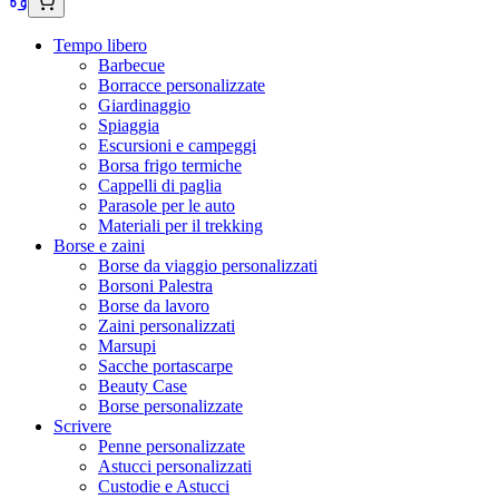
Tempo libero
Barbecue
Borracce personalizzate
Giardinaggio
Spiaggia
Escursioni e campeggi
Borsa frigo termiche
Cappelli di paglia
Parasole per le auto
Materiali per il trekking
Borse e zaini
Borse da viaggio personalizzati
Borsoni Palestra
Borse da lavoro
Zaini personalizzati
Marsupi
Sacche portascarpe
Beauty Case
Borse personalizzate
Scrivere
Penne personalizzate
Astucci personalizzati
Custodie e Astucci