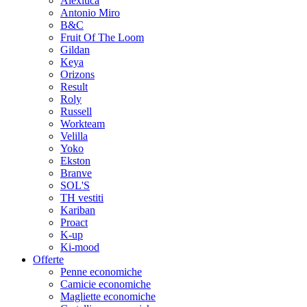
Alexluca
Antonio Miro
B&C
Fruit Of The Loom
Gildan
Keya
Orizons
Result
Roly
Russell
Workteam
Velilla
Yoko
Ekston
Branve
SOL'S
TH vestiti
Kariban
Proact
K-up
Ki-mood
Offerte
Penne economiche
Camicie economiche
Magliette economiche