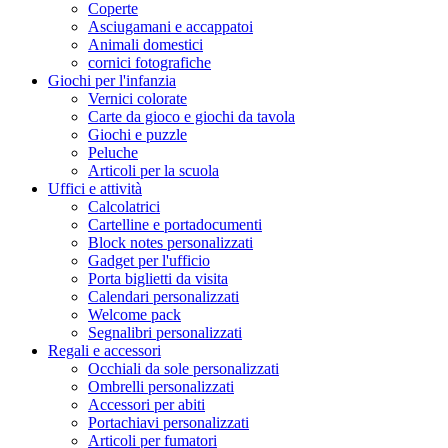
Coperte
Asciugamani e accappatoi
Animali domestici
cornici fotografiche
Giochi per l'infanzia
Vernici colorate
Carte da gioco e giochi da tavola
Giochi e puzzle
Peluche
Articoli per la scuola
Uffici e attività
Calcolatrici
Cartelline e portadocumenti
Block notes personalizzati
Gadget per l'ufficio
Porta biglietti da visita
Calendari personalizzati
Welcome pack
Segnalibri personalizzati
Regali e accessori
Occhiali da sole personalizzati
Ombrelli personalizzati
Accessori per abiti
Portachiavi personalizzati
Articoli per fumatori