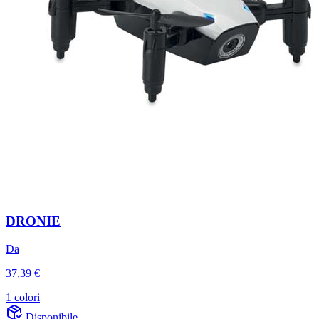
DRONIE
Da
37,39 €
1 colori
Disponibile