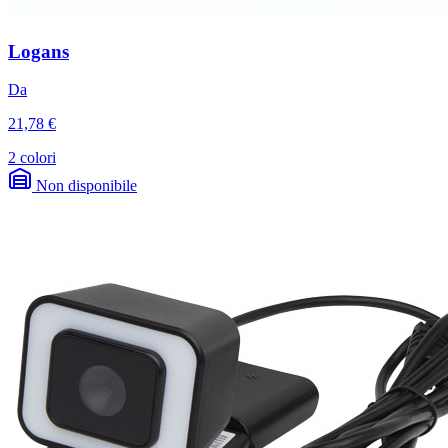
Logans
Da
21,78 €
2 colori
Non disponibile