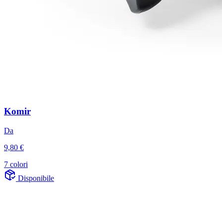
Komir
Da
9,80 €
7 colori
Disponibile