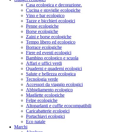
Casa ecologica e decorazione.
Cucina e stoviglie ecologiche
Vino e bar ecologico
Tazze e bicchieri ecologici
Penne ecologiche
Borse ecologiche
Zaini e borse ecologiche
Tempo libero ed ecologico
Borrace ecologiche
Fiere ed eventi ecologici
Bambino ecologico e scuola
Affari e uffici verdi
Quaderni e quaderni ecologici
Salute e bellezza ecologica
Tecnologia verde
Accessori da viaggio ecologici
Abbigliamento ecologico
Magliette ecologiche
Felpe ecologiche
Altoparlanti e cuffie ecocompatibili
Caricabatterie ecologici
Portachiavi ecologici
Eco natale
Marchi