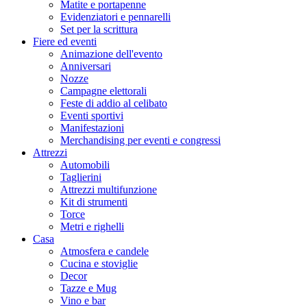
Matite e portapenne
Evidenziatori e pennarelli
Set per la scrittura
Fiere ed eventi
Animazione dell'evento
Anniversari
Nozze
Campagne elettorali
Feste di addio al celibato
Eventi sportivi
Manifestazioni
Merchandising per eventi e congressi
Attrezzi
Automobili
Taglierini
Attrezzi multifunzione
Kit di strumenti
Torce
Metri e righelli
Casa
Atmosfera e candele
Cucina e stoviglie
Decor
Tazze e Mug
Vino e bar