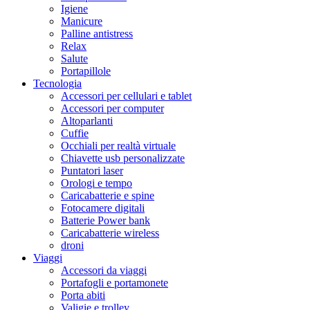
Igiene
Manicure
Palline antistress
Relax
Salute
Portapillole
Tecnologia
Accessori per cellulari e tablet
Accessori per computer
Altoparlanti
Cuffie
Occhiali per realtà virtuale
Chiavette usb personalizzate
Puntatori laser
Orologi e tempo
Caricabatterie e spine
Fotocamere digitali
Batterie Power bank
Caricabatterie wireless
droni
Viaggi
Accessori da viaggi
Portafogli e portamonete
Porta abiti
Valigie e trolley