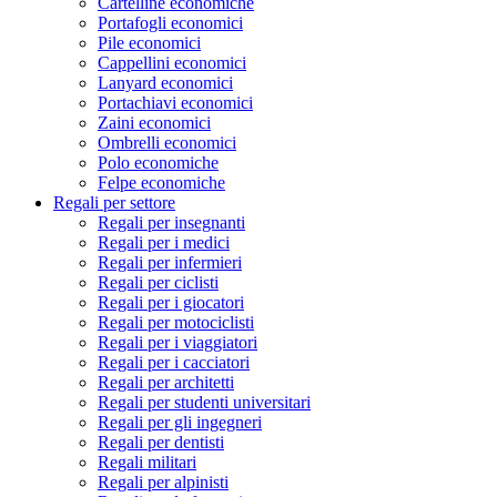
Cartelline economiche
Portafogli economici
Pile economici
Cappellini economici
Lanyard economici
Portachiavi economici
Zaini economici
Ombrelli economici
Polo economiche
Felpe economiche
Regali per settore
Regali per insegnanti
Regali per i medici
Regali per infermieri
Regali per ciclisti
Regali per i giocatori
Regali per motociclisti
Regali per i viaggiatori
Regali per i cacciatori
Regali per architetti
Regali per studenti universitari
Regali per gli ingegneri
Regali per dentisti
Regali militari
Regali per alpinisti