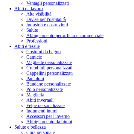
Ventagli personalizzati
Abiti da lavoro
Alta visibilità
Divise per l'ospitalità
Industria e costruzioni
Salute
Abbigliamento per ufficio e commerciale
Professioni
Abiti e tessile
Costumi da bagno
Camicie
Magliette personalizzate
Grembiuli personalizzati
Cappellini personalizzati
Pantaloni
Bandane personalizzate
Polo personalizzate
Maglieria
Abiti invernali
Felpe personalizzate
Indumenti intimi
Accessori per l'inverno
Abbigliamento da bimbi
Salute e bellezza
Cura personale