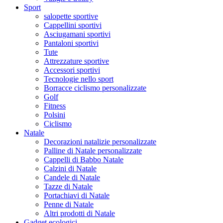
Sport
salopette sportive
Cappellini sportivi
Asciugamani sportivi
Pantaloni sportivi
Tute
Attrezzature sportive
Accessori sportivi
Tecnologie nello sport
Borracce ciclismo personalizzate
Golf
Fitness
Polsini
Ciclismo
Natale
Decorazioni natalizie personalizzate
Palline di Natale personalizzate
Cappelli di Babbo Natale
Calzini di Natale
Candele di Natale
Tazze di Natale
Portachiavi di Natale
Penne di Natale
Altri prodotti di Natale
Gadget ecologici