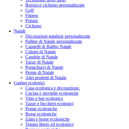
Borracce ciclismo personalizzate
Golf
Fitness
Polsini
Ciclismo
Natale
Decorazioni natalizie personalizzate
Palline di Natale personalizzate
Cappelli di Babbo Natale
Calzini di Natale
Candele di Natale
Tazze di Natale
Portachiavi di Natale
Penne di Natale
Altri prodotti di Natale
Gadget ecologici
Casa ecologica e decorazione.
Cucina e stoviglie ecologiche
Vino e bar ecologico
Tazze e bicchieri ecologici
Penne ecologiche
Borse ecologiche
Zaini e borse ecologiche
Tempo libero ed ecologico