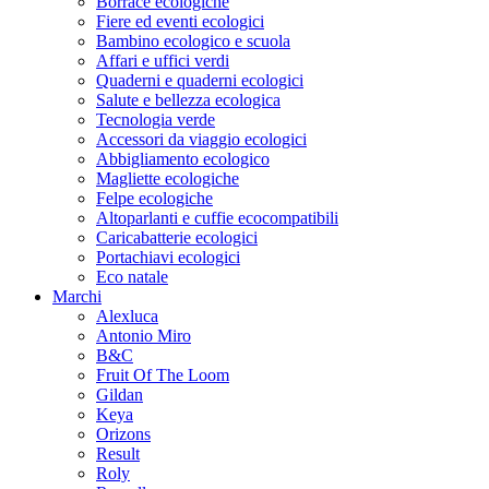
Borrace ecologiche
Fiere ed eventi ecologici
Bambino ecologico e scuola
Affari e uffici verdi
Quaderni e quaderni ecologici
Salute e bellezza ecologica
Tecnologia verde
Accessori da viaggio ecologici
Abbigliamento ecologico
Magliette ecologiche
Felpe ecologiche
Altoparlanti e cuffie ecocompatibili
Caricabatterie ecologici
Portachiavi ecologici
Eco natale
Marchi
Alexluca
Antonio Miro
B&C
Fruit Of The Loom
Gildan
Keya
Orizons
Result
Roly