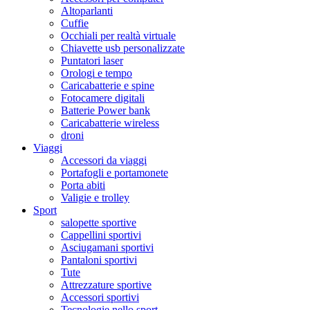
Altoparlanti
Cuffie
Occhiali per realtà virtuale
Chiavette usb personalizzate
Puntatori laser
Orologi e tempo
Caricabatterie e spine
Fotocamere digitali
Batterie Power bank
Caricabatterie wireless
droni
Viaggi
Accessori da viaggi
Portafogli e portamonete
Porta abiti
Valigie e trolley
Sport
salopette sportive
Cappellini sportivi
Asciugamani sportivi
Pantaloni sportivi
Tute
Attrezzature sportive
Accessori sportivi
Tecnologie nello sport