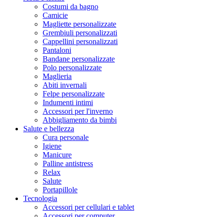
Costumi da bagno
Camicie
Magliette personalizzate
Grembiuli personalizzati
Cappellini personalizzati
Pantaloni
Bandane personalizzate
Polo personalizzate
Maglieria
Abiti invernali
Felpe personalizzate
Indumenti intimi
Accessori per l'inverno
Abbigliamento da bimbi
Salute e bellezza
Cura personale
Igiene
Manicure
Palline antistress
Relax
Salute
Portapillole
Tecnologia
Accessori per cellulari e tablet
Accessori per computer