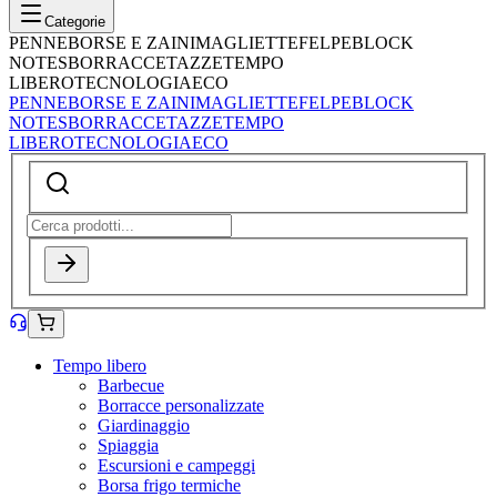
Categorie
PENNE
BORSE E ZAINI
MAGLIETTE
FELPE
BLOCK
NOTES
BORRACCE
TAZZE
TEMPO
LIBERO
TECNOLOGIA
ECO
PENNE
BORSE E ZAINI
MAGLIETTE
FELPE
BLOCK
NOTES
BORRACCE
TAZZE
TEMPO
LIBERO
TECNOLOGIA
ECO
Tempo libero
Barbecue
Borracce personalizzate
Giardinaggio
Spiaggia
Escursioni e campeggi
Borsa frigo termiche