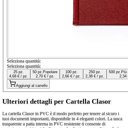
Seleziona quantità:
Seleziona quantità:
25 pz.
50 pz.
Popolare
100 pz.
250 pz.
500 pz.
Più
4,68 € / pz.
2,70 € / pz.
2,66 € / pz.
2,38 € / pz.
2,34 
Aggiungi al carrello
Ulteriori dettagli per Cartella Clasor
La cartella Clasor in PVC è il modo perfetto per tenere al sicuro i
tuoi documenti importanti, disponibile in 4 eleganti colori. La tasca
trasparente a patta interna in PVC resistente ti consente di