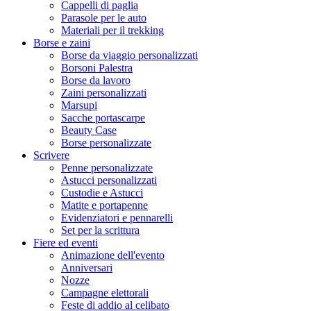
Cappelli di paglia
Parasole per le auto
Materiali per il trekking
Borse e zaini
Borse da viaggio personalizzati
Borsoni Palestra
Borse da lavoro
Zaini personalizzati
Marsupi
Sacche portascarpe
Beauty Case
Borse personalizzate
Scrivere
Penne personalizzate
Astucci personalizzati
Custodie e Astucci
Matite e portapenne
Evidenziatori e pennarelli
Set per la scrittura
Fiere ed eventi
Animazione dell'evento
Anniversari
Nozze
Campagne elettorali
Feste di addio al celibato