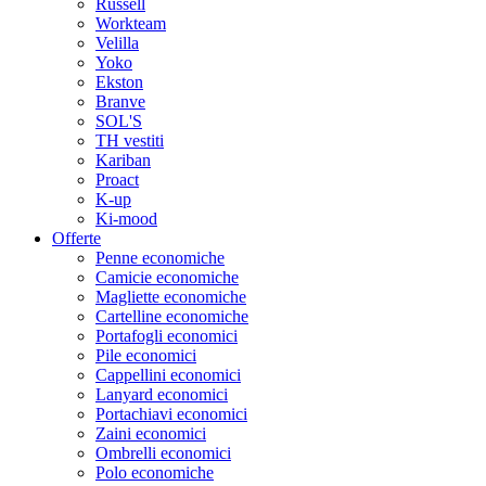
Russell
Workteam
Velilla
Yoko
Ekston
Branve
SOL'S
TH vestiti
Kariban
Proact
K-up
Ki-mood
Offerte
Penne economiche
Camicie economiche
Magliette economiche
Cartelline economiche
Portafogli economici
Pile economici
Cappellini economici
Lanyard economici
Portachiavi economici
Zaini economici
Ombrelli economici
Polo economiche