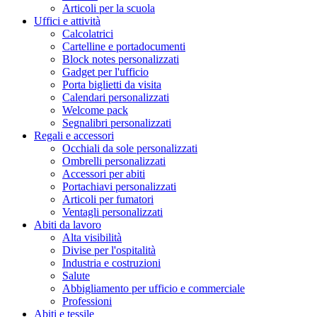
Articoli per la scuola
Uffici e attività
Calcolatrici
Cartelline e portadocumenti
Block notes personalizzati
Gadget per l'ufficio
Porta biglietti da visita
Calendari personalizzati
Welcome pack
Segnalibri personalizzati
Regali e accessori
Occhiali da sole personalizzati
Ombrelli personalizzati
Accessori per abiti
Portachiavi personalizzati
Articoli per fumatori
Ventagli personalizzati
Abiti da lavoro
Alta visibilità
Divise per l'ospitalità
Industria e costruzioni
Salute
Abbigliamento per ufficio e commerciale
Professioni
Abiti e tessile