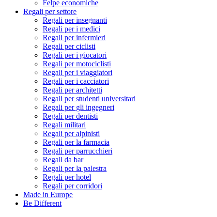
Felpe economiche
Regali per settore
Regali per insegnanti
Regali per i medici
Regali per infermieri
Regali per ciclisti
Regali per i giocatori
Regali per motociclisti
Regali per i viaggiatori
Regali per i cacciatori
Regali per architetti
Regali per studenti universitari
Regali per gli ingegneri
Regali per dentisti
Regali militari
Regali per alpinisti
Regali per la farmacia
Regali per parrucchieri
Regali da bar
Regali per la palestra
Regali per hotel
Regali per corridori
Made in Europe
Be Different