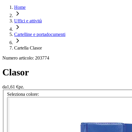
Home
Uffici e attività
Cartelline e portadocumenti
Cartella Clasor
Numero articolo: 203774
Clasor
da
1,61 €
pz.
Seleziona colore: