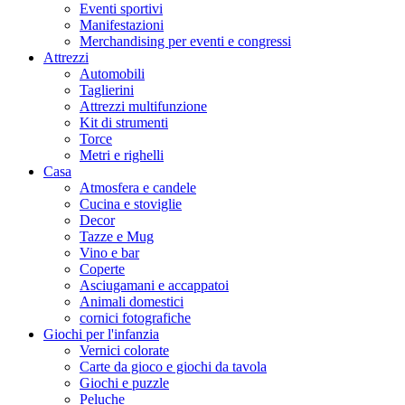
Eventi sportivi
Manifestazioni
Merchandising per eventi e congressi
Attrezzi
Automobili
Taglierini
Attrezzi multifunzione
Kit di strumenti
Torce
Metri e righelli
Casa
Atmosfera e candele
Cucina e stoviglie
Decor
Tazze e Mug
Vino e bar
Coperte
Asciugamani e accappatoi
Animali domestici
cornici fotografiche
Giochi per l'infanzia
Vernici colorate
Carte da gioco e giochi da tavola
Giochi e puzzle
Peluche