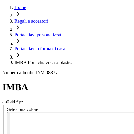
Home
Regali e accessori
Portachiavi personalizzati
Portachiavi a forma di casa
IMBA Portachiavi casa plastica
Numero articolo: 15MO8877
IMBA
da
0,44 €
pz.
Seleziona colore: