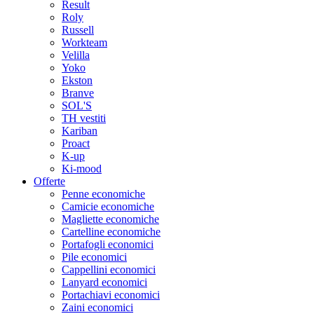
Result
Roly
Russell
Workteam
Velilla
Yoko
Ekston
Branve
SOL'S
TH vestiti
Kariban
Proact
K-up
Ki-mood
Offerte
Penne economiche
Camicie economiche
Magliette economiche
Cartelline economiche
Portafogli economici
Pile economici
Cappellini economici
Lanyard economici
Portachiavi economici
Zaini economici