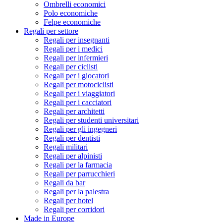
Ombrelli economici
Polo economiche
Felpe economiche
Regali per settore
Regali per insegnanti
Regali per i medici
Regali per infermieri
Regali per ciclisti
Regali per i giocatori
Regali per motociclisti
Regali per i viaggiatori
Regali per i cacciatori
Regali per architetti
Regali per studenti universitari
Regali per gli ingegneri
Regali per dentisti
Regali militari
Regali per alpinisti
Regali per la farmacia
Regali per parrucchieri
Regali da bar
Regali per la palestra
Regali per hotel
Regali per corridori
Made in Europe