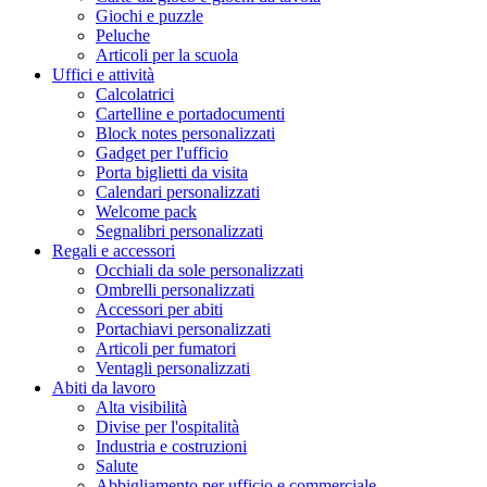
Giochi e puzzle
Peluche
Articoli per la scuola
Uffici e attività
Calcolatrici
Cartelline e portadocumenti
Block notes personalizzati
Gadget per l'ufficio
Porta biglietti da visita
Calendari personalizzati
Welcome pack
Segnalibri personalizzati
Regali e accessori
Occhiali da sole personalizzati
Ombrelli personalizzati
Accessori per abiti
Portachiavi personalizzati
Articoli per fumatori
Ventagli personalizzati
Abiti da lavoro
Alta visibilità
Divise per l'ospitalità
Industria e costruzioni
Salute
Abbigliamento per ufficio e commerciale