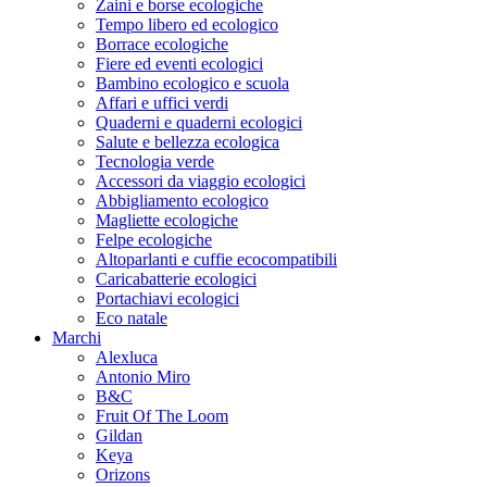
Zaini e borse ecologiche
Tempo libero ed ecologico
Borrace ecologiche
Fiere ed eventi ecologici
Bambino ecologico e scuola
Affari e uffici verdi
Quaderni e quaderni ecologici
Salute e bellezza ecologica
Tecnologia verde
Accessori da viaggio ecologici
Abbigliamento ecologico
Magliette ecologiche
Felpe ecologiche
Altoparlanti e cuffie ecocompatibili
Caricabatterie ecologici
Portachiavi ecologici
Eco natale
Marchi
Alexluca
Antonio Miro
B&C
Fruit Of The Loom
Gildan
Keya
Orizons