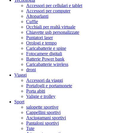
Tecnologia
Accessori per cellulari e tablet
Accessori per computer
Altoparlanti
Cuffie
Occhiali per realtà virtuale
Chiavette usb personalizzate
Puntatori laser
Orologi e tempo
Caricabatterie e spine
Fotocamere digitali
Batterie Power bank
Caricabatterie wireless
droni
Viaggi
Accessori da viaggi
Portafogli e portamonete
Porta abiti
Valigie e trolley
Sport
salopette sportive
Cappellini sportivi
Asciugamani sportivi
Pantaloni sportivi
Tute