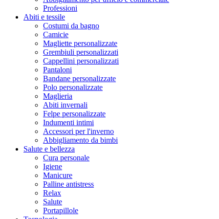
Professioni
Abiti e tessile
Costumi da bagno
Camicie
Magliette personalizzate
Grembiuli personalizzati
Cappellini personalizzati
Pantaloni
Bandane personalizzate
Polo personalizzate
Maglieria
Abiti invernali
Felpe personalizzate
Indumenti intimi
Accessori per l'inverno
Abbigliamento da bimbi
Salute e bellezza
Cura personale
Igiene
Manicure
Palline antistress
Relax
Salute
Portapillole