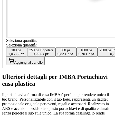
Seleziona quantità:
Seleziona quantità:
100 pz.
250 pz.
Popolare
500 pz.
1000 pz.
2500 pz.
P
1,05 € / pz.
0,92 € / pz.
0,82 € / pz.
0,70 € / pz.
0,7
Aggiungi al carrello
Ulteriori dettagli per IMBA Portachiavi
casa plastica
Il portachiavi a forma di casa IMBA è perfetto per rendere unico il
tuo brand. Personalizzabile con il tuo logo, rappresenta un gadget
promozionale originale per eventi, regali e accessori. Realizzato in
ABS e acciaio inossidabile, questo portachiavi è di qualità e durata
senza perdere il suo stile unico. La sua forma casalinga lo rende