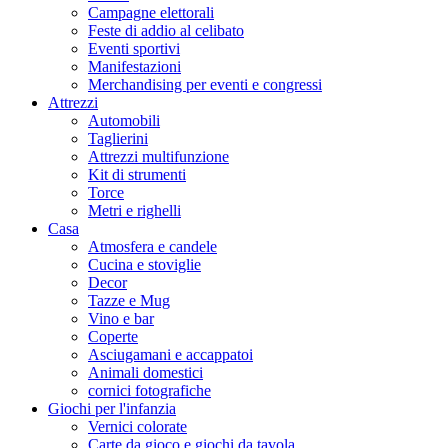
Campagne elettorali
Feste di addio al celibato
Eventi sportivi
Manifestazioni
Merchandising per eventi e congressi
Attrezzi
Automobili
Taglierini
Attrezzi multifunzione
Kit di strumenti
Torce
Metri e righelli
Casa
Atmosfera e candele
Cucina e stoviglie
Decor
Tazze e Mug
Vino e bar
Coperte
Asciugamani e accappatoi
Animali domestici
cornici fotografiche
Giochi per l'infanzia
Vernici colorate
Carte da gioco e giochi da tavola