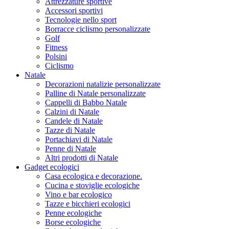
Attrezzature sportive
Accessori sportivi
Tecnologie nello sport
Borracce ciclismo personalizzate
Golf
Fitness
Polsini
Ciclismo
Natale
Decorazioni natalizie personalizzate
Palline di Natale personalizzate
Cappelli di Babbo Natale
Calzini di Natale
Candele di Natale
Tazze di Natale
Portachiavi di Natale
Penne di Natale
Altri prodotti di Natale
Gadget ecologici
Casa ecologica e decorazione.
Cucina e stoviglie ecologiche
Vino e bar ecologico
Tazze e bicchieri ecologici
Penne ecologiche
Borse ecologiche