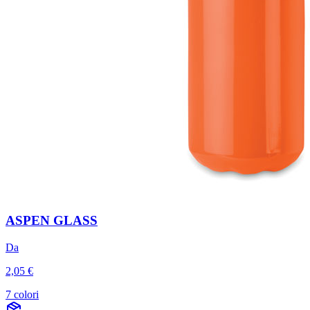
ASPEN GLASS
Da
2,05 €
7 colori