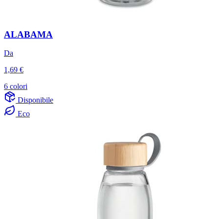
ALABAMA
Da
1,69 €
6 colori
Disponibile
Eco