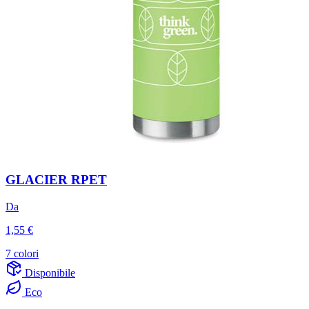
GLACIER RPET
Da
1,55 €
7 colori
Disponibile
Eco