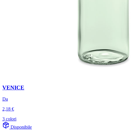
VENICE
Da
2,18 €
3 colori
Disponibile