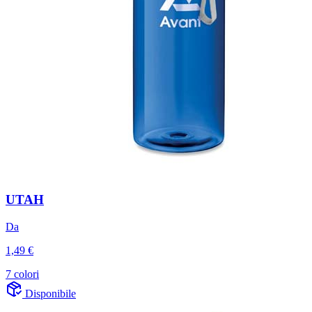
UTAH
Da
1,49 €
7 colori
Disponibile