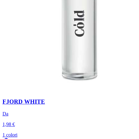
FJORD WHITE
Da
1,98 €
1 colori