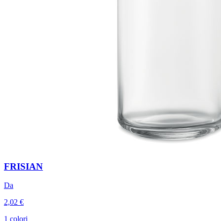
FRISIAN
Da
2,02 €
1 colori