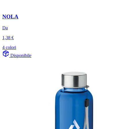
NOLA
Da
1,38 €
4 colori
Disponibile