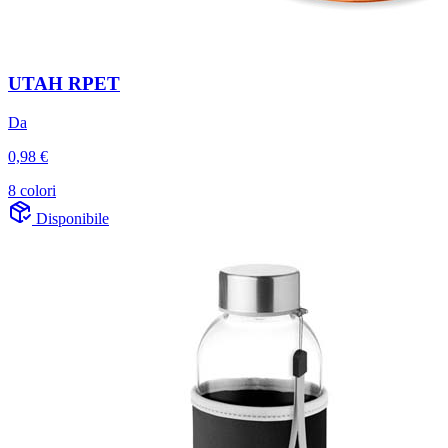
UTAH RPET
Da
0,98 €
8 colori
Disponibile