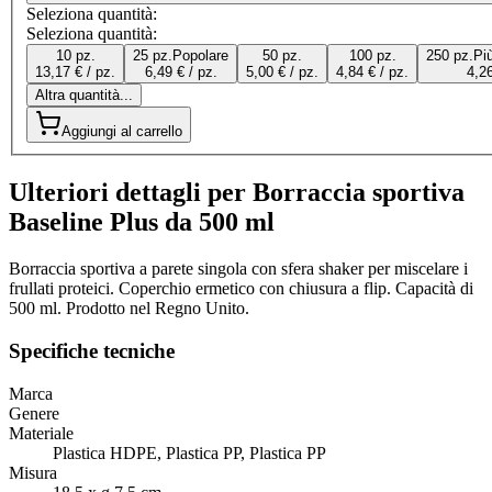
Seleziona quantità:
Seleziona quantità:
10 pz.
25 pz.
Popolare
50 pz.
100 pz.
250 pz.
Pi
13,17 € / pz.
6,49 € / pz.
5,00 € / pz.
4,84 € / pz.
4,26
Altra quantità...
Aggiungi al carrello
Ulteriori dettagli per Borraccia sportiva
Baseline Plus da 500 ml
Borraccia sportiva a parete singola con sfera shaker per miscelare i
frullati proteici. Coperchio ermetico con chiusura a flip. Capacità di
500 ml. Prodotto nel Regno Unito.
Specifiche tecniche
Marca
Genere
Materiale
Plastica HDPE, Plastica PP, Plastica PP
Misura