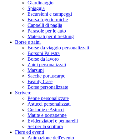
Giardinaggio
Spiaggia
Escursioni e campeggi
Borsa frigo termiche
Cappelli di paglia
Parasole per le auto
Materiali per il trekking
Borse e zaini
Borse da viaggio personalizzati
Borsoni Palestra
Borse da lavoro
Zaini personalizzati
Marsupi
Sacche portascarpe
Beauty Case
Borse personalizzate
Scrivere
Penne personalizzate
Astucci personalizzati
Custodie e Astucci
Matite e portapenne
Evidenziatori e pennarelli
Set per la scrittura
Fiere ed eventi
Animazione dell'evento