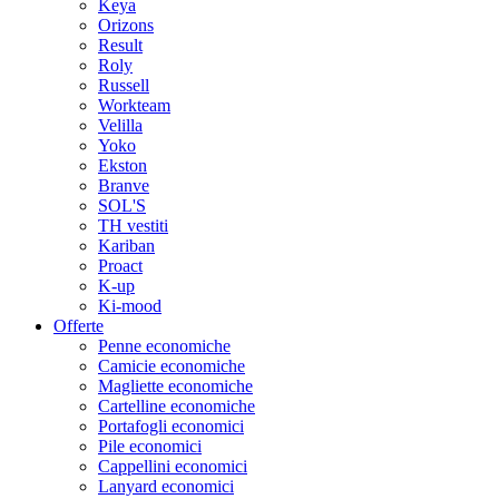
Keya
Orizons
Result
Roly
Russell
Workteam
Velilla
Yoko
Ekston
Branve
SOL'S
TH vestiti
Kariban
Proact
K-up
Ki-mood
Offerte
Penne economiche
Camicie economiche
Magliette economiche
Cartelline economiche
Portafogli economici
Pile economici
Cappellini economici
Lanyard economici