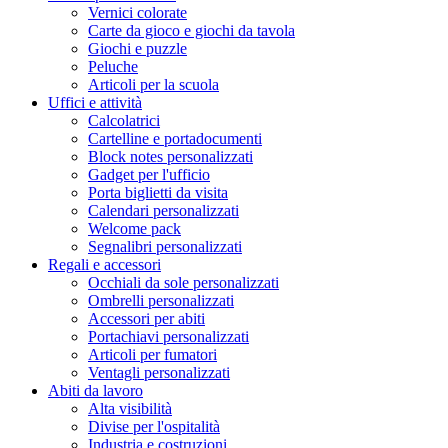
Vernici colorate
Carte da gioco e giochi da tavola
Giochi e puzzle
Peluche
Articoli per la scuola
Uffici e attività
Calcolatrici
Cartelline e portadocumenti
Block notes personalizzati
Gadget per l'ufficio
Porta biglietti da visita
Calendari personalizzati
Welcome pack
Segnalibri personalizzati
Regali e accessori
Occhiali da sole personalizzati
Ombrelli personalizzati
Accessori per abiti
Portachiavi personalizzati
Articoli per fumatori
Ventagli personalizzati
Abiti da lavoro
Alta visibilità
Divise per l'ospitalità
Industria e costruzioni