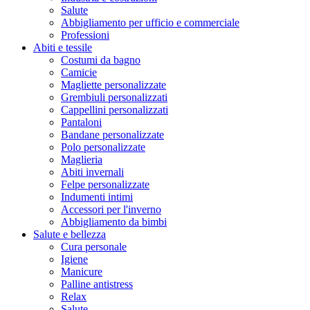
Salute
Abbigliamento per ufficio e commerciale
Professioni
Abiti e tessile
Costumi da bagno
Camicie
Magliette personalizzate
Grembiuli personalizzati
Cappellini personalizzati
Pantaloni
Bandane personalizzate
Polo personalizzate
Maglieria
Abiti invernali
Felpe personalizzate
Indumenti intimi
Accessori per l'inverno
Abbigliamento da bimbi
Salute e bellezza
Cura personale
Igiene
Manicure
Palline antistress
Relax
Salute