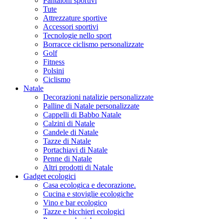
Pantaloni sportivi
Tute
Attrezzature sportive
Accessori sportivi
Tecnologie nello sport
Borracce ciclismo personalizzate
Golf
Fitness
Polsini
Ciclismo
Natale
Decorazioni natalizie personalizzate
Palline di Natale personalizzate
Cappelli di Babbo Natale
Calzini di Natale
Candele di Natale
Tazze di Natale
Portachiavi di Natale
Penne di Natale
Altri prodotti di Natale
Gadget ecologici
Casa ecologica e decorazione.
Cucina e stoviglie ecologiche
Vino e bar ecologico
Tazze e bicchieri ecologici