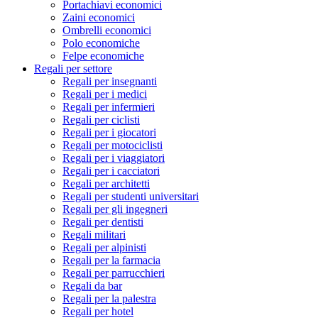
Portachiavi economici
Zaini economici
Ombrelli economici
Polo economiche
Felpe economiche
Regali per settore
Regali per insegnanti
Regali per i medici
Regali per infermieri
Regali per ciclisti
Regali per i giocatori
Regali per motociclisti
Regali per i viaggiatori
Regali per i cacciatori
Regali per architetti
Regali per studenti universitari
Regali per gli ingegneri
Regali per dentisti
Regali militari
Regali per alpinisti
Regali per la farmacia
Regali per parrucchieri
Regali da bar
Regali per la palestra
Regali per hotel