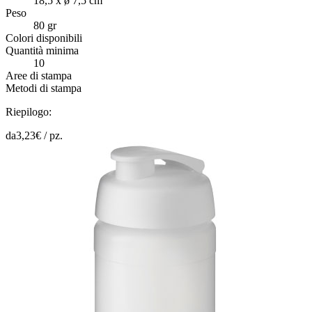
18,5 x ø 7,5 cm
Peso
80 gr
Colori disponibili
Quantità minima
10
Aree di stampa
Metodi di stampa
Riepilogo:
da
3,23
€ /
pz.