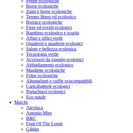
Penne ecologiche
Borse ecologiche
Zaini e borse ecologiche
Tempo libero ed ecologico
Borrace ecologiche
Fiere ed eventi ecologici
Bambino ecologico e scuola
Affari e uffici verdi
Quaderni e quaderni ecologici
Salute e bellezza ecologica
Tecnologia verde
Accessori da viaggio ecologici
Abbigliamento ecologico
Magliette ecologiche
Felpe ecologiche
Altoparlanti e cuffie ecocompatibili
Caricabatterie ecologici
Portachiavi ecologici
Eco natale
Marchi
Alexluca
Antonio Miro
B&C
Fruit Of The Loom
Gildan