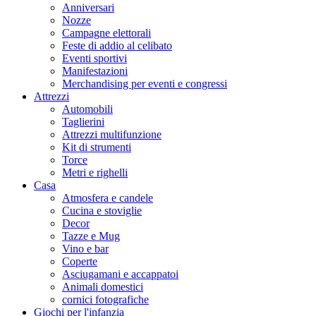
Anniversari
Nozze
Campagne elettorali
Feste di addio al celibato
Eventi sportivi
Manifestazioni
Merchandising per eventi e congressi
Attrezzi
Automobili
Taglierini
Attrezzi multifunzione
Kit di strumenti
Torce
Metri e righelli
Casa
Atmosfera e candele
Cucina e stoviglie
Decor
Tazze e Mug
Vino e bar
Coperte
Asciugamani e accappatoi
Animali domestici
cornici fotografiche
Giochi per l'infanzia