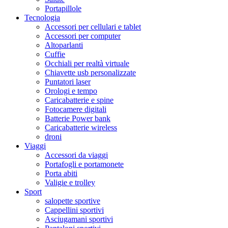
Portapillole
Tecnologia
Accessori per cellulari e tablet
Accessori per computer
Altoparlanti
Cuffie
Occhiali per realtà virtuale
Chiavette usb personalizzate
Puntatori laser
Orologi e tempo
Caricabatterie e spine
Fotocamere digitali
Batterie Power bank
Caricabatterie wireless
droni
Viaggi
Accessori da viaggi
Portafogli e portamonete
Porta abiti
Valigie e trolley
Sport
salopette sportive
Cappellini sportivi
Asciugamani sportivi