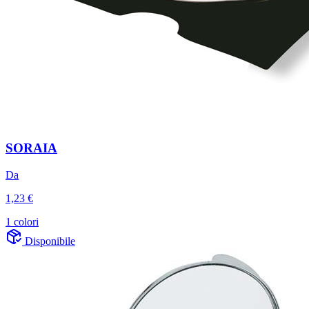
SORAIA
Da
1,23 €
1 colori
Disponibile