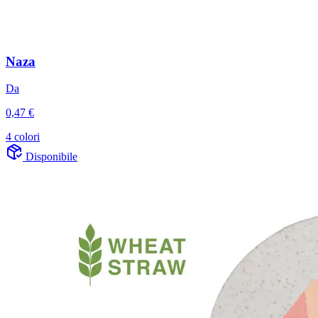
Naza
Da
0,47 €
4 colori
Disponibile