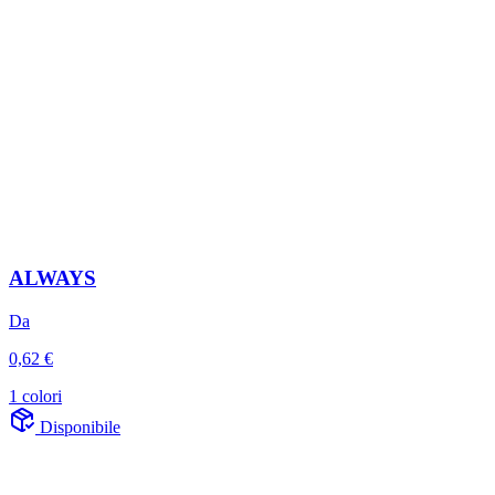
ALWAYS
Da
0,62 €
1 colori
Disponibile