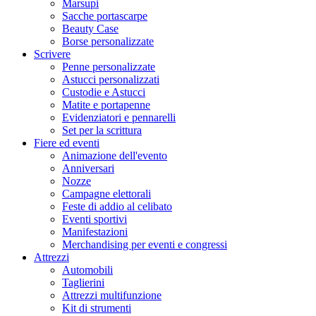
Marsupi
Sacche portascarpe
Beauty Case
Borse personalizzate
Scrivere
Penne personalizzate
Astucci personalizzati
Custodie e Astucci
Matite e portapenne
Evidenziatori e pennarelli
Set per la scrittura
Fiere ed eventi
Animazione dell'evento
Anniversari
Nozze
Campagne elettorali
Feste di addio al celibato
Eventi sportivi
Manifestazioni
Merchandising per eventi e congressi
Attrezzi
Automobili
Taglierini
Attrezzi multifunzione
Kit di strumenti