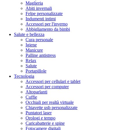
Maglieria
Abiti invernali
Felpe personalizzate
Indumenti intimi
Accessori per l'inverno
Abbigliamento da bimbi
Salute e bellezza
Cura personale
Igiene
Manicure
Palline antistress
Relax
Salute
Portapillole
Tecnologia
Accessori per cellulari e tablet
Accessori per computer
Altoparlanti
Cuffie
Occhiali per realtà virtuale
Chiavette usb personalizzate
Puntatori laser
Orologi e tempo
Caricabatterie e spine
Fotocamere digitali