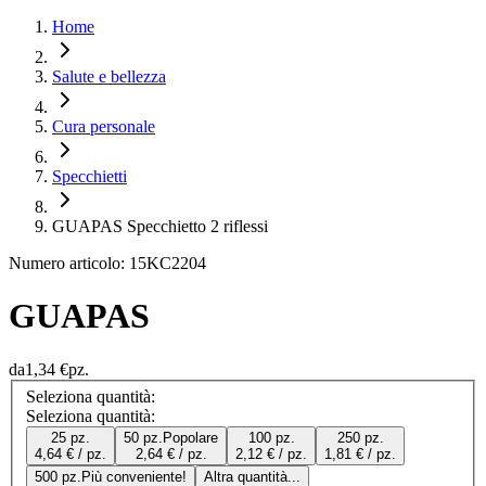
Home
Salute e bellezza
Cura personale
Specchietti
GUAPAS Specchietto 2 riflessi
Numero articolo: 15KC2204
GUAPAS
da
1,34 €
pz.
Seleziona quantità:
Seleziona quantità:
25 pz.
50 pz.
Popolare
100 pz.
250 pz.
4,64 € / pz.
2,64 € / pz.
2,12 € / pz.
1,81 € / pz.
500 pz.
Più conveniente!
Altra quantità...