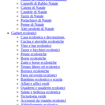
Cappelli di Babbo Natale
Calzini di Natale
Candele di Natale
Tazze di Natale
Portachiavi di Natale
Penne di Natale
Altri prodotti di Natale
Gadget ecologici
Casa ecologica e decorazione.
Cucina e stoviglie ecologiche
Vino e bar ecologico
Tazze e bicchieri ecologici
Penne ecologiche
Borse ecologiche
Zaini e borse ecologiche
Tempo libero ed ecologico
Borrace ecologiche
Fiere ed eventi ecologici
Bambino ecologico e scuola
Affari e uffici verdi
Quaderni e quaderni ecologici
Salute e bellezza ecologica
Tecnologia verde
Accessori da viaggio ecologici
Abbigliamento ecologico