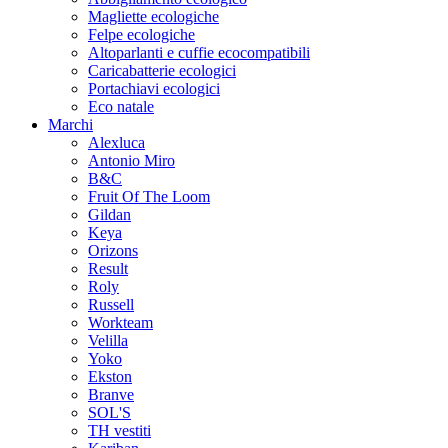
Magliette ecologiche
Felpe ecologiche
Altoparlanti e cuffie ecocompatibili
Caricabatterie ecologici
Portachiavi ecologici
Eco natale
Marchi
Alexluca
Antonio Miro
B&C
Fruit Of The Loom
Gildan
Keya
Orizons
Result
Roly
Russell
Workteam
Velilla
Yoko
Ekston
Branve
SOL'S
TH vestiti