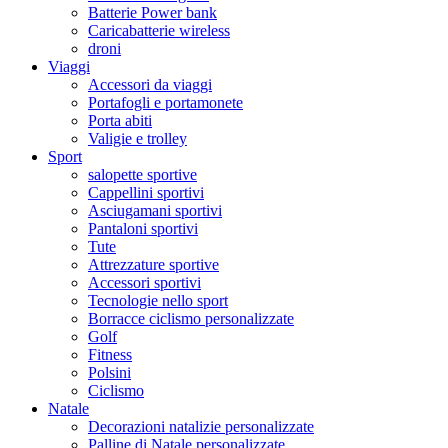
Batterie Power bank
Caricabatterie wireless
droni
Viaggi
Accessori da viaggi
Portafogli e portamonete
Porta abiti
Valigie e trolley
Sport
salopette sportive
Cappellini sportivi
Asciugamani sportivi
Pantaloni sportivi
Tute
Attrezzature sportive
Accessori sportivi
Tecnologie nello sport
Borracce ciclismo personalizzate
Golf
Fitness
Polsini
Ciclismo
Natale
Decorazioni natalizie personalizzate
Palline di Natale personalizzate