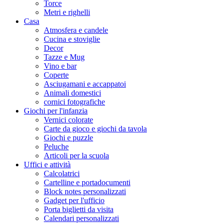
Torce
Metri e righelli
Casa
Atmosfera e candele
Cucina e stoviglie
Decor
Tazze e Mug
Vino e bar
Coperte
Asciugamani e accappatoi
Animali domestici
cornici fotografiche
Giochi per l'infanzia
Vernici colorate
Carte da gioco e giochi da tavola
Giochi e puzzle
Peluche
Articoli per la scuola
Uffici e attività
Calcolatrici
Cartelline e portadocumenti
Block notes personalizzati
Gadget per l'ufficio
Porta biglietti da visita
Calendari personalizzati