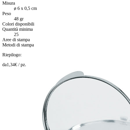
Misura
ø 6 x 0,5 cm
Peso
48 gr
Colori disponibili
Quantità minima
25
Aree di stampa
Metodi di stampa
Riepilogo:
da
1,34
€ /
pz.