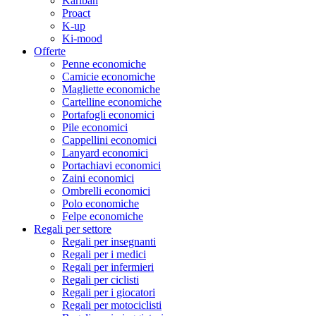
Kariban
Proact
K-up
Ki-mood
Offerte
Penne economiche
Camicie economiche
Magliette economiche
Cartelline economiche
Portafogli economici
Pile economici
Cappellini economici
Lanyard economici
Portachiavi economici
Zaini economici
Ombrelli economici
Polo economiche
Felpe economiche
Regali per settore
Regali per insegnanti
Regali per i medici
Regali per infermieri
Regali per ciclisti
Regali per i giocatori
Regali per motociclisti