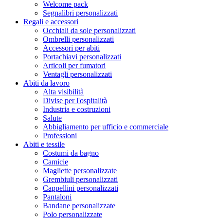
Welcome pack
Segnalibri personalizzati
Regali e accessori
Occhiali da sole personalizzati
Ombrelli personalizzati
Accessori per abiti
Portachiavi personalizzati
Articoli per fumatori
Ventagli personalizzati
Abiti da lavoro
Alta visibilità
Divise per l'ospitalità
Industria e costruzioni
Salute
Abbigliamento per ufficio e commerciale
Professioni
Abiti e tessile
Costumi da bagno
Camicie
Magliette personalizzate
Grembiuli personalizzati
Cappellini personalizzati
Pantaloni
Bandane personalizzate
Polo personalizzate