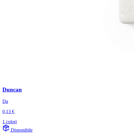
Duncan
Da
0,13 €
1 colori
Disponibile