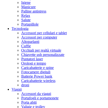
Igiene
Manicure
Palline antistress
Relax
Salute
Portapillole
Tecnologia
Accessori per cellulari e tablet
Accessori per computer
Altoparlanti
Cuffie
Occhiali per realtà virtuale
Chiavette usb personalizzate
Puntatori laser
Orologi e tempo
Caricabatterie e spine
Fotocamere digitali
Batterie Power bank
Caricabatterie wireless
droni
Viaggi
Accessori da viaggi
Portafogli e portamonete
Porta abiti
Valigie e trolley