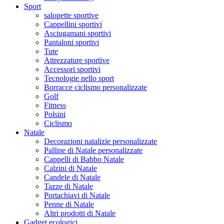
Sport
salopette sportive
Cappellini sportivi
Asciugamani sportivi
Pantaloni sportivi
Tute
Attrezzature sportive
Accessori sportivi
Tecnologie nello sport
Borracce ciclismo personalizzate
Golf
Fitness
Polsini
Ciclismo
Natale
Decorazioni natalizie personalizzate
Palline di Natale personalizzate
Cappelli di Babbo Natale
Calzini di Natale
Candele di Natale
Tazze di Natale
Portachiavi di Natale
Penne di Natale
Altri prodotti di Natale
Gadget ecologici