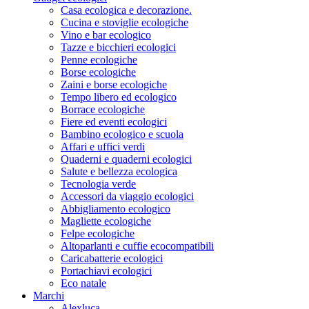
Casa ecologica e decorazione.
Cucina e stoviglie ecologiche
Vino e bar ecologico
Tazze e bicchieri ecologici
Penne ecologiche
Borse ecologiche
Zaini e borse ecologiche
Tempo libero ed ecologico
Borrace ecologiche
Fiere ed eventi ecologici
Bambino ecologico e scuola
Affari e uffici verdi
Quaderni e quaderni ecologici
Salute e bellezza ecologica
Tecnologia verde
Accessori da viaggio ecologici
Abbigliamento ecologico
Magliette ecologiche
Felpe ecologiche
Altoparlanti e cuffie ecocompatibili
Caricabatterie ecologici
Portachiavi ecologici
Eco natale
Marchi
Alexluca