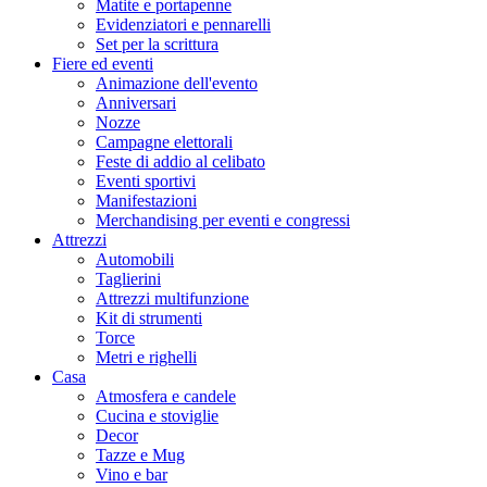
Matite e portapenne
Evidenziatori e pennarelli
Set per la scrittura
Fiere ed eventi
Animazione dell'evento
Anniversari
Nozze
Campagne elettorali
Feste di addio al celibato
Eventi sportivi
Manifestazioni
Merchandising per eventi e congressi
Attrezzi
Automobili
Taglierini
Attrezzi multifunzione
Kit di strumenti
Torce
Metri e righelli
Casa
Atmosfera e candele
Cucina e stoviglie
Decor
Tazze e Mug
Vino e bar