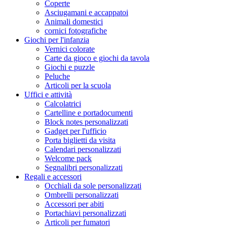
Coperte
Asciugamani e accappatoi
Animali domestici
cornici fotografiche
Giochi per l'infanzia
Vernici colorate
Carte da gioco e giochi da tavola
Giochi e puzzle
Peluche
Articoli per la scuola
Uffici e attività
Calcolatrici
Cartelline e portadocumenti
Block notes personalizzati
Gadget per l'ufficio
Porta biglietti da visita
Calendari personalizzati
Welcome pack
Segnalibri personalizzati
Regali e accessori
Occhiali da sole personalizzati
Ombrelli personalizzati
Accessori per abiti
Portachiavi personalizzati
Articoli per fumatori