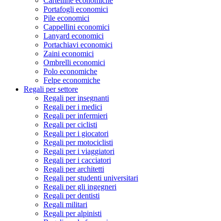
Cartelline economiche
Portafogli economici
Pile economici
Cappellini economici
Lanyard economici
Portachiavi economici
Zaini economici
Ombrelli economici
Polo economiche
Felpe economiche
Regali per settore
Regali per insegnanti
Regali per i medici
Regali per infermieri
Regali per ciclisti
Regali per i giocatori
Regali per motociclisti
Regali per i viaggiatori
Regali per i cacciatori
Regali per architetti
Regali per studenti universitari
Regali per gli ingegneri
Regali per dentisti
Regali militari
Regali per alpinisti