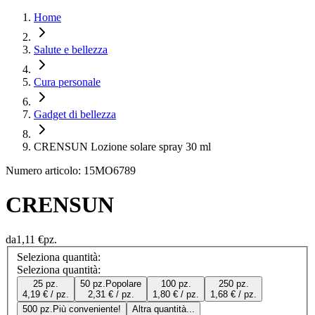
Home
Salute e bellezza
Cura personale
Gadget di bellezza
CRENSUN Lozione solare spray 30 ml
Numero articolo: 15MO6789
CRENSUN
da
1,11 €
pz.
Seleziona quantità:
Seleziona quantità:
25 pz.
50 pz.
Popolare
100 pz.
250 pz.
4,19 € / pz.
2,31 € / pz.
1,80 € / pz.
1,68 € / pz.
500 pz.
Più conveniente!
Altra quantità...