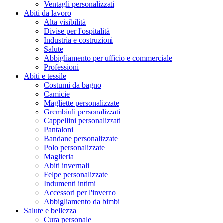
Ventagli personalizzati
Abiti da lavoro
Alta visibilità
Divise per l'ospitalità
Industria e costruzioni
Salute
Abbigliamento per ufficio e commerciale
Professioni
Abiti e tessile
Costumi da bagno
Camicie
Magliette personalizzate
Grembiuli personalizzati
Cappellini personalizzati
Pantaloni
Bandane personalizzate
Polo personalizzate
Maglieria
Abiti invernali
Felpe personalizzate
Indumenti intimi
Accessori per l'inverno
Abbigliamento da bimbi
Salute e bellezza
Cura personale