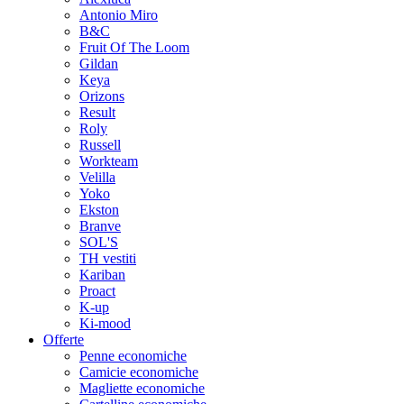
Antonio Miro
B&C
Fruit Of The Loom
Gildan
Keya
Orizons
Result
Roly
Russell
Workteam
Velilla
Yoko
Ekston
Branve
SOL'S
TH vestiti
Kariban
Proact
K-up
Ki-mood
Offerte
Penne economiche
Camicie economiche
Magliette economiche