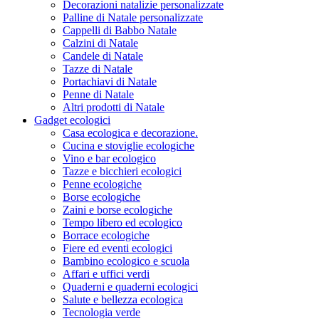
Decorazioni natalizie personalizzate
Palline di Natale personalizzate
Cappelli di Babbo Natale
Calzini di Natale
Candele di Natale
Tazze di Natale
Portachiavi di Natale
Penne di Natale
Altri prodotti di Natale
Gadget ecologici
Casa ecologica e decorazione.
Cucina e stoviglie ecologiche
Vino e bar ecologico
Tazze e bicchieri ecologici
Penne ecologiche
Borse ecologiche
Zaini e borse ecologiche
Tempo libero ed ecologico
Borrace ecologiche
Fiere ed eventi ecologici
Bambino ecologico e scuola
Affari e uffici verdi
Quaderni e quaderni ecologici
Salute e bellezza ecologica
Tecnologia verde