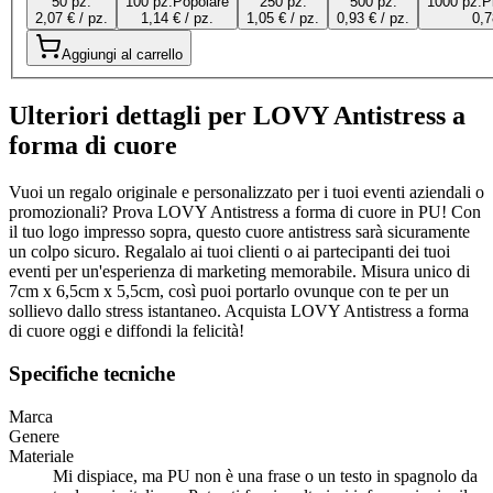
50 pz.
100 pz.
Popolare
250 pz.
500 pz.
1000 pz.
P
2,07 € / pz.
1,14 € / pz.
1,05 € / pz.
0,93 € / pz.
0,7
Aggiungi al carrello
Ulteriori dettagli per LOVY Antistress a
forma di cuore
Vuoi un regalo originale e personalizzato per i tuoi eventi aziendali o
promozionali? Prova LOVY Antistress a forma di cuore in PU! Con
il tuo logo impresso sopra, questo cuore antistress sarà sicuramente
un colpo sicuro. Regalalo ai tuoi clienti o ai partecipanti dei tuoi
eventi per un'esperienza di marketing memorabile. Misura unico di
7cm x 6,5cm x 5,5cm, così puoi portarlo ovunque con te per un
sollievo dallo stress istantaneo. Acquista LOVY Antistress a forma
di cuore oggi e diffondi la felicità!
Specifiche tecniche
Marca
Genere
Materiale
Mi dispiace, ma PU non è una frase o un testo in spagnolo da