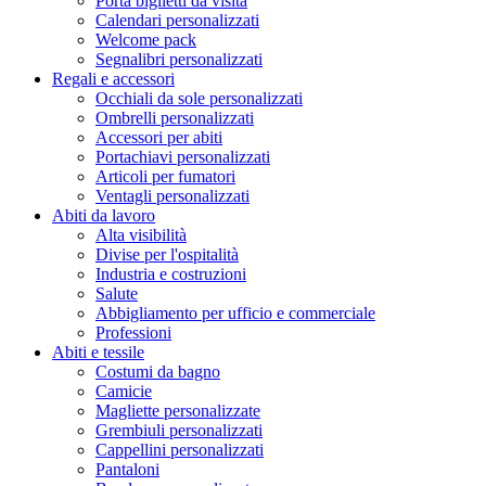
Porta biglietti da visita
Calendari personalizzati
Welcome pack
Segnalibri personalizzati
Regali e accessori
Occhiali da sole personalizzati
Ombrelli personalizzati
Accessori per abiti
Portachiavi personalizzati
Articoli per fumatori
Ventagli personalizzati
Abiti da lavoro
Alta visibilità
Divise per l'ospitalità
Industria e costruzioni
Salute
Abbigliamento per ufficio e commerciale
Professioni
Abiti e tessile
Costumi da bagno
Camicie
Magliette personalizzate
Grembiuli personalizzati
Cappellini personalizzati
Pantaloni