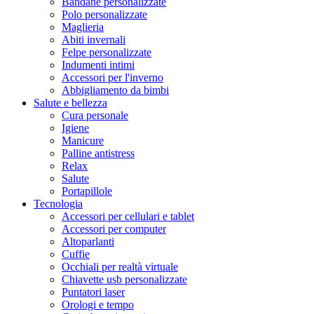
Bandane personalizzate
Polo personalizzate
Maglieria
Abiti invernali
Felpe personalizzate
Indumenti intimi
Accessori per l'inverno
Abbigliamento da bimbi
Salute e bellezza
Cura personale
Igiene
Manicure
Palline antistress
Relax
Salute
Portapillole
Tecnologia
Accessori per cellulari e tablet
Accessori per computer
Altoparlanti
Cuffie
Occhiali per realtà virtuale
Chiavette usb personalizzate
Puntatori laser
Orologi e tempo