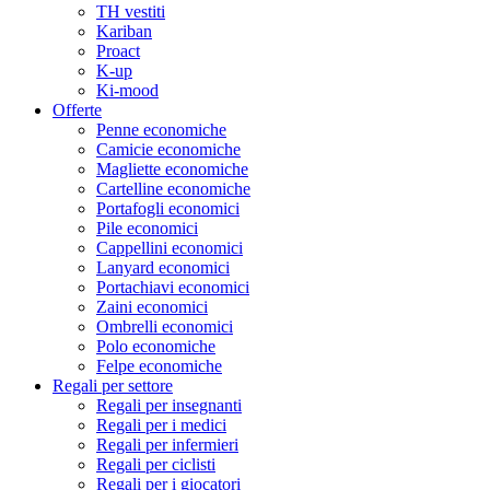
TH vestiti
Kariban
Proact
K-up
Ki-mood
Offerte
Penne economiche
Camicie economiche
Magliette economiche
Cartelline economiche
Portafogli economici
Pile economici
Cappellini economici
Lanyard economici
Portachiavi economici
Zaini economici
Ombrelli economici
Polo economiche
Felpe economiche
Regali per settore
Regali per insegnanti
Regali per i medici
Regali per infermieri
Regali per ciclisti
Regali per i giocatori