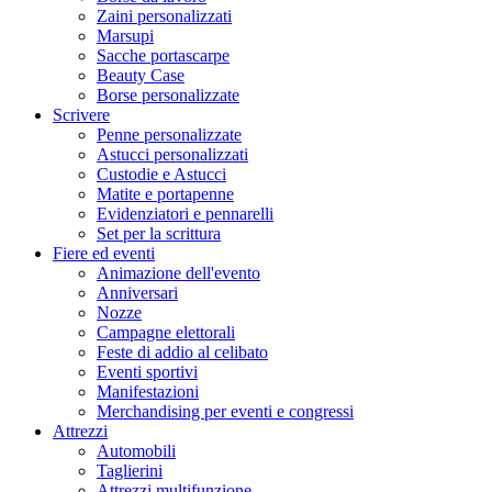
Zaini personalizzati
Marsupi
Sacche portascarpe
Beauty Case
Borse personalizzate
Scrivere
Penne personalizzate
Astucci personalizzati
Custodie e Astucci
Matite e portapenne
Evidenziatori e pennarelli
Set per la scrittura
Fiere ed eventi
Animazione dell'evento
Anniversari
Nozze
Campagne elettorali
Feste di addio al celibato
Eventi sportivi
Manifestazioni
Merchandising per eventi e congressi
Attrezzi
Automobili
Taglierini
Attrezzi multifunzione