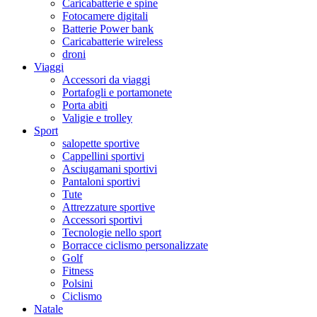
Caricabatterie e spine
Fotocamere digitali
Batterie Power bank
Caricabatterie wireless
droni
Viaggi
Accessori da viaggi
Portafogli e portamonete
Porta abiti
Valigie e trolley
Sport
salopette sportive
Cappellini sportivi
Asciugamani sportivi
Pantaloni sportivi
Tute
Attrezzature sportive
Accessori sportivi
Tecnologie nello sport
Borracce ciclismo personalizzate
Golf
Fitness
Polsini
Ciclismo
Natale