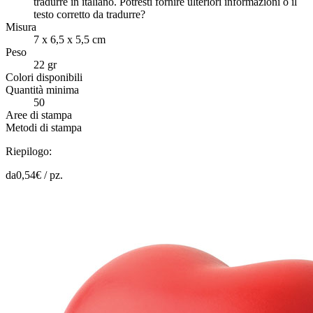
tradurre in italiano. Potresti fornire ulteriori informazioni o il
testo corretto da tradurre?
Misura
7 x 6,5 x 5,5 cm
Peso
22 gr
Colori disponibili
Quantità minima
50
Aree di stampa
Metodi di stampa
Riepilogo:
da
0,54
€ /
pz.