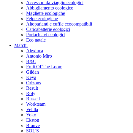
Accessori da viaggio ecologici
Abbigliamento ecologico
Magliette ecologiche
Felpe ecologiche
Altoparlanti e cuffie ecocompatibili
Caricabatterie ecologici
Portachiavi ecologici
Eco natale
Marchi
Alexluca
Antonio Miro
B&C
Fruit Of The Loom
Gildan
Keya
Orizons
Result
Roly
Russell
Workteam
Velilla
Yoko
Ekston
Branve
SOL'S