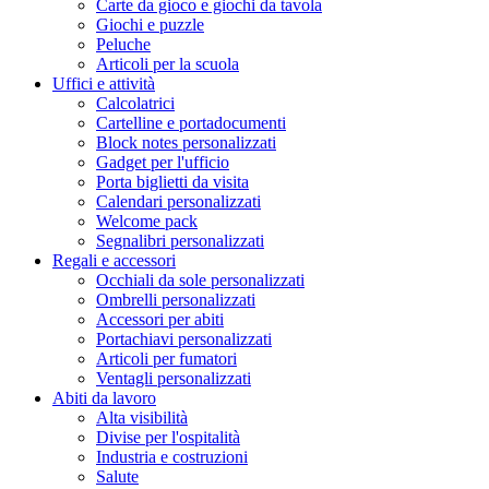
Carte da gioco e giochi da tavola
Giochi e puzzle
Peluche
Articoli per la scuola
Uffici e attività
Calcolatrici
Cartelline e portadocumenti
Block notes personalizzati
Gadget per l'ufficio
Porta biglietti da visita
Calendari personalizzati
Welcome pack
Segnalibri personalizzati
Regali e accessori
Occhiali da sole personalizzati
Ombrelli personalizzati
Accessori per abiti
Portachiavi personalizzati
Articoli per fumatori
Ventagli personalizzati
Abiti da lavoro
Alta visibilità
Divise per l'ospitalità
Industria e costruzioni
Salute