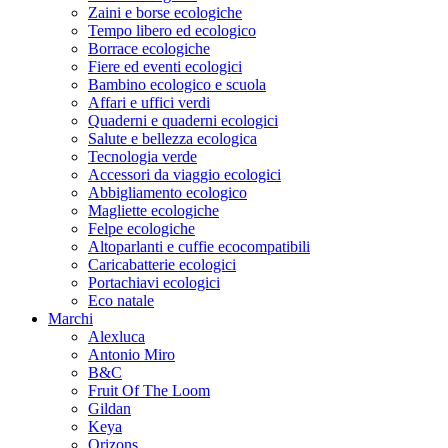
Zaini e borse ecologiche
Tempo libero ed ecologico
Borrace ecologiche
Fiere ed eventi ecologici
Bambino ecologico e scuola
Affari e uffici verdi
Quaderni e quaderni ecologici
Salute e bellezza ecologica
Tecnologia verde
Accessori da viaggio ecologici
Abbigliamento ecologico
Magliette ecologiche
Felpe ecologiche
Altoparlanti e cuffie ecocompatibili
Caricabatterie ecologici
Portachiavi ecologici
Eco natale
Marchi
Alexluca
Antonio Miro
B&C
Fruit Of The Loom
Gildan
Keya
Orizons