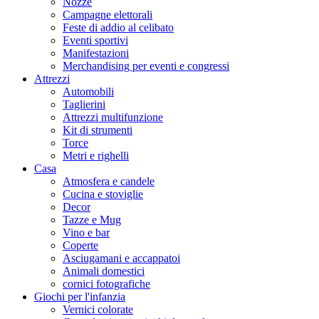
Nozze
Campagne elettorali
Feste di addio al celibato
Eventi sportivi
Manifestazioni
Merchandising per eventi e congressi
Attrezzi
Automobili
Taglierini
Attrezzi multifunzione
Kit di strumenti
Torce
Metri e righelli
Casa
Atmosfera e candele
Cucina e stoviglie
Decor
Tazze e Mug
Vino e bar
Coperte
Asciugamani e accappatoi
Animali domestici
cornici fotografiche
Giochi per l'infanzia
Vernici colorate