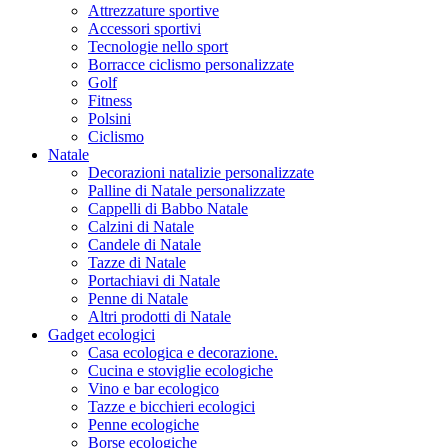
Attrezzature sportive
Accessori sportivi
Tecnologie nello sport
Borracce ciclismo personalizzate
Golf
Fitness
Polsini
Ciclismo
Natale
Decorazioni natalizie personalizzate
Palline di Natale personalizzate
Cappelli di Babbo Natale
Calzini di Natale
Candele di Natale
Tazze di Natale
Portachiavi di Natale
Penne di Natale
Altri prodotti di Natale
Gadget ecologici
Casa ecologica e decorazione.
Cucina e stoviglie ecologiche
Vino e bar ecologico
Tazze e bicchieri ecologici
Penne ecologiche
Borse ecologiche