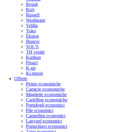
Result
Roly
Russell
Workteam
Velilla
Yoko
Ekston
Branve
SOL'S
TH vestiti
Kariban
Proact
K-up
Ki-mood
Offerte
Penne economiche
Camicie economiche
Magliette economiche
Cartelline economiche
Portafogli economici
Pile economici
Cappellini economici
Lanyard economici
Portachiavi economici
Zaini economici