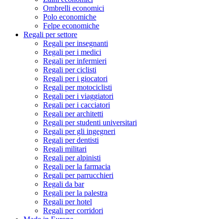
Ombrelli economici
Polo economiche
Felpe economiche
Regali per settore
Regali per insegnanti
Regali per i medici
Regali per infermieri
Regali per ciclisti
Regali per i giocatori
Regali per motociclisti
Regali per i viaggiatori
Regali per i cacciatori
Regali per architetti
Regali per studenti universitari
Regali per gli ingegneri
Regali per dentisti
Regali militari
Regali per alpinisti
Regali per la farmacia
Regali per parrucchieri
Regali da bar
Regali per la palestra
Regali per hotel
Regali per corridori