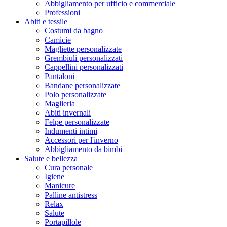
Abbigliamento per ufficio e commerciale
Professioni
Abiti e tessile
Costumi da bagno
Camicie
Magliette personalizzate
Grembiuli personalizzati
Cappellini personalizzati
Pantaloni
Bandane personalizzate
Polo personalizzate
Maglieria
Abiti invernali
Felpe personalizzate
Indumenti intimi
Accessori per l'inverno
Abbigliamento da bimbi
Salute e bellezza
Cura personale
Igiene
Manicure
Palline antistress
Relax
Salute
Portapillole