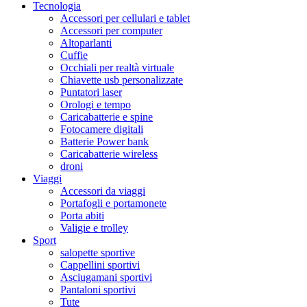
Tecnologia
Accessori per cellulari e tablet
Accessori per computer
Altoparlanti
Cuffie
Occhiali per realtà virtuale
Chiavette usb personalizzate
Puntatori laser
Orologi e tempo
Caricabatterie e spine
Fotocamere digitali
Batterie Power bank
Caricabatterie wireless
droni
Viaggi
Accessori da viaggi
Portafogli e portamonete
Porta abiti
Valigie e trolley
Sport
salopette sportive
Cappellini sportivi
Asciugamani sportivi
Pantaloni sportivi
Tute