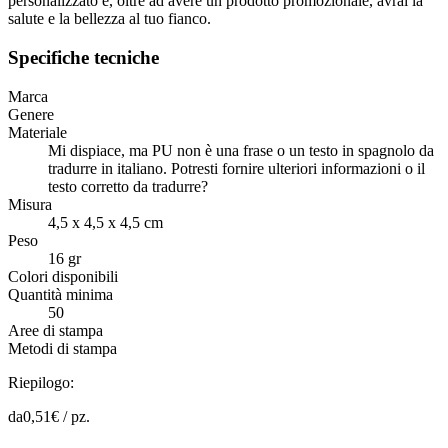
personalizzato e, oltre ad avere un prodotto promozionale, avrai la
salute e la bellezza al tuo fianco.
Specifiche tecniche
Marca
Genere
Materiale
Mi dispiace, ma PU non è una frase o un testo in spagnolo da
tradurre in italiano. Potresti fornire ulteriori informazioni o il
testo corretto da tradurre?
Misura
4,5 x 4,5 x 4,5 cm
Peso
16 gr
Colori disponibili
Quantità minima
50
Aree di stampa
Metodi di stampa
Riepilogo:
da
0,51
€ /
pz.