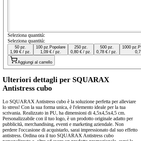
Seleziona quantità:
Seleziona quantità:
50 pz.
100 pz.
Popolare
250 pz.
500 pz.
1000 pz.
P
1,99 € / pz.
1,09 € / pz.
0,80 € / pz.
0,78 € / pz.
0,7
Aggiungi al carrello
Ulteriori dettagli per SQUARAX
Antistress cubo
Lo SQUARAX Antistress cubo è la soluzione perfetta per alleviare
lo stress! Con la sua forma unica, è l'elemento ideale per la tua
scrivania. Realizzato in PU, ha dimensioni di 4,5x4,5x4,5 cm.
Personalizzabile con il tuo logo, è un prodotto originale adatto per
pubblicità, merchandising, eventi e marketing aziendale. Non
perdere l'occasione di acquistarlo, sarai impressionato dal suo effetto
antistress. Ordina ora il tuo SQUARAX Antistress cubo