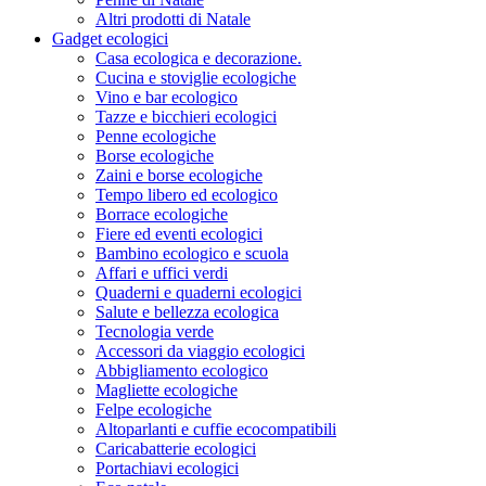
Altri prodotti di Natale
Gadget ecologici
Casa ecologica e decorazione.
Cucina e stoviglie ecologiche
Vino e bar ecologico
Tazze e bicchieri ecologici
Penne ecologiche
Borse ecologiche
Zaini e borse ecologiche
Tempo libero ed ecologico
Borrace ecologiche
Fiere ed eventi ecologici
Bambino ecologico e scuola
Affari e uffici verdi
Quaderni e quaderni ecologici
Salute e bellezza ecologica
Tecnologia verde
Accessori da viaggio ecologici
Abbigliamento ecologico
Magliette ecologiche
Felpe ecologiche
Altoparlanti e cuffie ecocompatibili
Caricabatterie ecologici
Portachiavi ecologici