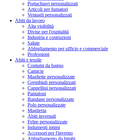
Portachiavi personalizzati
Articoli per fumatori
Ventagli personalizzati
Abiti da lavoro
Alta visibilità
Divise per l'ospitalità
Industria e costruzioni
Salute
Abbigliamento per ufficio e commerciale
Professioni
Abiti e tessile
Costumi da bagno
Camicie
Magliette personalizzate
Grembiuli personalizzati
Cappellini personalizzati
Pantaloni
Bandane personalizzate
Polo personalizzate
Maglieria
Abiti invernali
Felpe personalizzate
Indumenti intimi
Accessori per l'inverno
Abbigliamento da bimbi