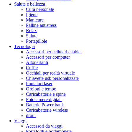
Salute e bellezza
Cura personale
Igiene
Manicure
Palline antistress
Relax
Salute
Portapillole
Tecnologia
Accessori per cellulari e tablet
Accessori per computer
Altoparlanti
Cuffie
Occhiali per realtà virtuale
Chiavette usb personalizzate
Puntatori laser
Orologi e tempo
Caricabatterie e spine
Fotocamere digitali
Batterie Power bank
Caricabatterie wireless
droni
Viaggi
Accessori da viaggi
Portafogli e portamonete