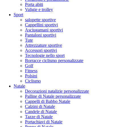
Porta abiti
Valigie e trolley
Sport
salopette sportive
Cappellini sportivi
Asciugamani sportivi
Pantaloni sportivi
Tute
Attrezzature sportive
Accessori sportivi
Tecnologie nello sport
Borracce ciclismo personalizzate
Golf
Fitness
Polsini
Ciclismo
Natale
Decorazioni natalizie personalizzate
Palline di Natale personalizzate
Cappelli di Babbo Natale
Calzini di Natale
Candele di Natale
Tazze di Natale
Portachiavi di Natale
Penne di Natale