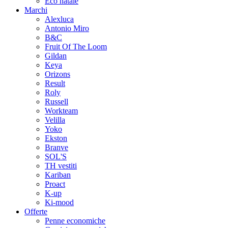
Eco natale
Marchi
Alexluca
Antonio Miro
B&C
Fruit Of The Loom
Gildan
Keya
Orizons
Result
Roly
Russell
Workteam
Velilla
Yoko
Ekston
Branve
SOL'S
TH vestiti
Kariban
Proact
K-up
Ki-mood
Offerte
Penne economiche