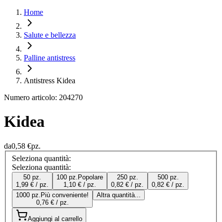
Home
Salute e bellezza
Palline antistress
Antistress Kidea
Numero articolo: 204270
Kidea
da
0,58 €
pz.
Seleziona quantità:
Seleziona quantità:
50 pz.
100 pz.
Popolare
250 pz.
500 pz.
1,99 € / pz.
1,10 € / pz.
0,82 € / pz.
0,82 € / pz.
1000 pz.
Più conveniente!
Altra quantità...
0,76 € / pz.
Aggiungi al carrello