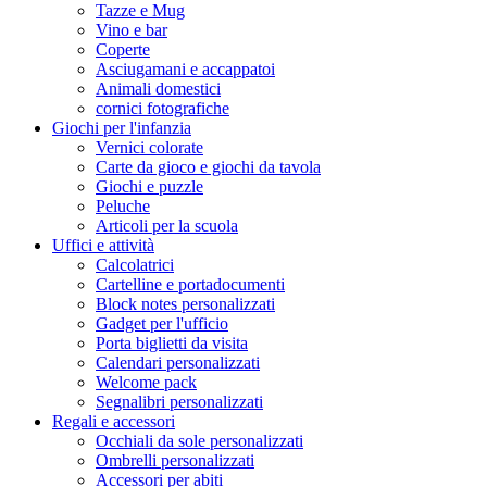
Tazze e Mug
Vino e bar
Coperte
Asciugamani e accappatoi
Animali domestici
cornici fotografiche
Giochi per l'infanzia
Vernici colorate
Carte da gioco e giochi da tavola
Giochi e puzzle
Peluche
Articoli per la scuola
Uffici e attività
Calcolatrici
Cartelline e portadocumenti
Block notes personalizzati
Gadget per l'ufficio
Porta biglietti da visita
Calendari personalizzati
Welcome pack
Segnalibri personalizzati
Regali e accessori
Occhiali da sole personalizzati
Ombrelli personalizzati
Accessori per abiti