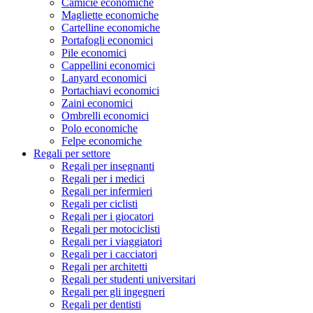
Camicie economiche
Magliette economiche
Cartelline economiche
Portafogli economici
Pile economici
Cappellini economici
Lanyard economici
Portachiavi economici
Zaini economici
Ombrelli economici
Polo economiche
Felpe economiche
Regali per settore
Regali per insegnanti
Regali per i medici
Regali per infermieri
Regali per ciclisti
Regali per i giocatori
Regali per motociclisti
Regali per i viaggiatori
Regali per i cacciatori
Regali per architetti
Regali per studenti universitari
Regali per gli ingegneri
Regali per dentisti