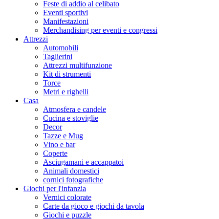
Feste di addio al celibato
Eventi sportivi
Manifestazioni
Merchandising per eventi e congressi
Attrezzi
Automobili
Taglierini
Attrezzi multifunzione
Kit di strumenti
Torce
Metri e righelli
Casa
Atmosfera e candele
Cucina e stoviglie
Decor
Tazze e Mug
Vino e bar
Coperte
Asciugamani e accappatoi
Animali domestici
cornici fotografiche
Giochi per l'infanzia
Vernici colorate
Carte da gioco e giochi da tavola
Giochi e puzzle