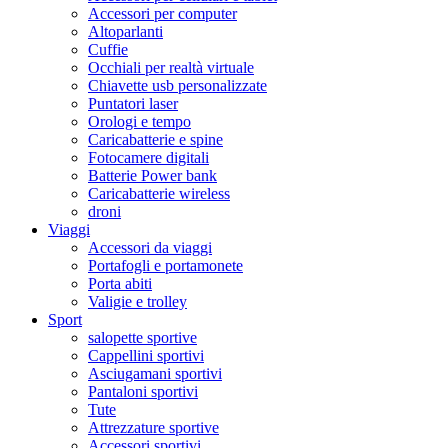
Accessori per computer
Altoparlanti
Cuffie
Occhiali per realtà virtuale
Chiavette usb personalizzate
Puntatori laser
Orologi e tempo
Caricabatterie e spine
Fotocamere digitali
Batterie Power bank
Caricabatterie wireless
droni
Viaggi
Accessori da viaggi
Portafogli e portamonete
Porta abiti
Valigie e trolley
Sport
salopette sportive
Cappellini sportivi
Asciugamani sportivi
Pantaloni sportivi
Tute
Attrezzature sportive
Accessori sportivi