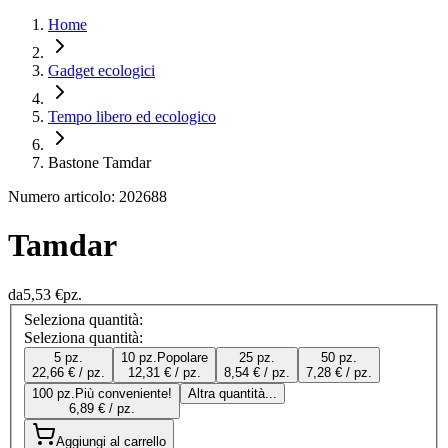
Home
Gadget ecologici
Tempo libero ed ecologico
Bastone Tamdar
Numero articolo: 202688
Tamdar
da
5,53 €
pz.
Seleziona quantità:
Seleziona quantità:
5 pz.
10 pz.
Popolare
25 pz.
50 pz.
22,66 € / pz.
12,31 € / pz.
8,54 € / pz.
7,28 € / pz.
100 pz.
Più conveniente!
Altra quantità...
6,89 € / pz.
Aggiungi al carrello