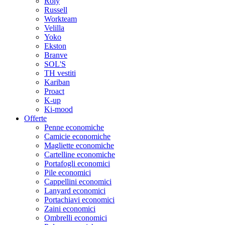
Roly
Russell
Workteam
Velilla
Yoko
Ekston
Branve
SOL'S
TH vestiti
Kariban
Proact
K-up
Ki-mood
Offerte
Penne economiche
Camicie economiche
Magliette economiche
Cartelline economiche
Portafogli economici
Pile economici
Cappellini economici
Lanyard economici
Portachiavi economici
Zaini economici
Ombrelli economici