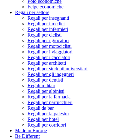
Polo economiche
Felpe economiche
Regali per settore
Regali per insegnanti
Regali per i medici
Regali per infermieri
Regali per ciclisti
Regali per i giocatori
Regali per motociclisti
Regali per i viaggiatori
Regali per i cacciatori
Regali per architetti
Regali per studenti universitari
Regali per gli ingegneri
Regali per dentisti
Regali militari
Regali per alpinisti
Regali per la farmacia
Regali per parrucchieri
Regali da bar
Regali per la palestra
Regali per hotel
Regali per corridori
Made in Europe
Be Different