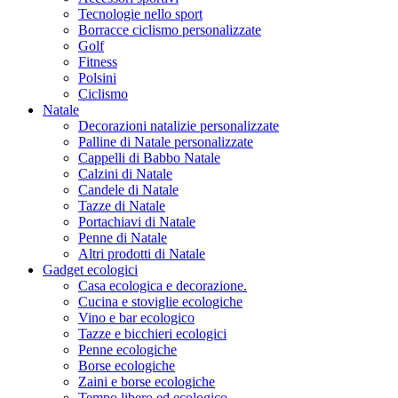
Tecnologie nello sport
Borracce ciclismo personalizzate
Golf
Fitness
Polsini
Ciclismo
Natale
Decorazioni natalizie personalizzate
Palline di Natale personalizzate
Cappelli di Babbo Natale
Calzini di Natale
Candele di Natale
Tazze di Natale
Portachiavi di Natale
Penne di Natale
Altri prodotti di Natale
Gadget ecologici
Casa ecologica e decorazione.
Cucina e stoviglie ecologiche
Vino e bar ecologico
Tazze e bicchieri ecologici
Penne ecologiche
Borse ecologiche
Zaini e borse ecologiche
Tempo libero ed ecologico