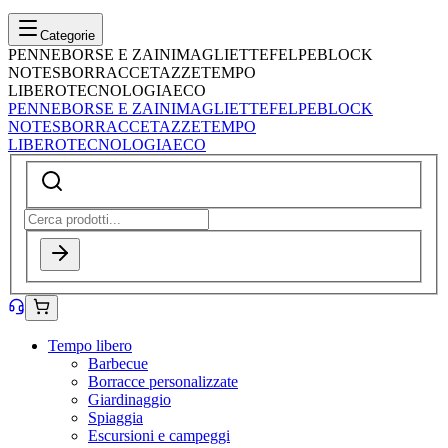
Categorie
PENNE
BORSE E ZAINI
MAGLIETTE
FELPE
BLOCK
NOTES
BORRACCE
TAZZE
TEMPO
LIBERO
TECNOLOGIA
ECO
PENNE
BORSE E ZAINI
MAGLIETTE
FELPE
BLOCK
NOTES
BORRACCE
TAZZE
TEMPO
LIBERO
TECNOLOGIA
ECO
Tempo libero
Barbecue
Borracce personalizzate
Giardinaggio
Spiaggia
Escursioni e campeggi