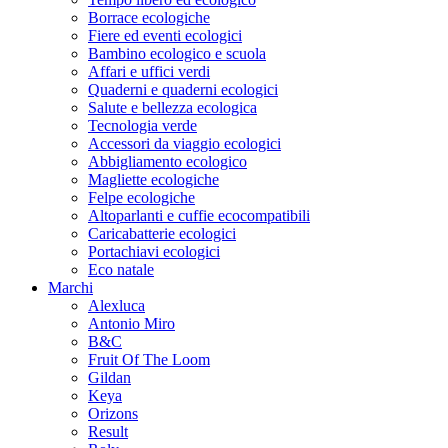
Borrace ecologiche
Fiere ed eventi ecologici
Bambino ecologico e scuola
Affari e uffici verdi
Quaderni e quaderni ecologici
Salute e bellezza ecologica
Tecnologia verde
Accessori da viaggio ecologici
Abbigliamento ecologico
Magliette ecologiche
Felpe ecologiche
Altoparlanti e cuffie ecocompatibili
Caricabatterie ecologici
Portachiavi ecologici
Eco natale
Marchi
Alexluca
Antonio Miro
B&C
Fruit Of The Loom
Gildan
Keya
Orizons
Result