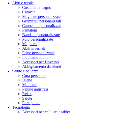
Abiti e tessile
Costumi da bagno
Camicie
Magliette personalizzate
Grembiuli personalizzati
Cappellini personalizzati
Pantaloni
Bandane personalizzate
Polo personalizzate
Maglieria
Abiti invernali
Felpe personalizzate
Indumenti intimi
Accessori per l'inverno
Abbigliamento da bimbi
Salute e bellezza
Cura personale
Igiene
Manicure
Palline antistress
Relax
Salute
Portapillole
Tecnologia
Accessori per cellulari e tablet