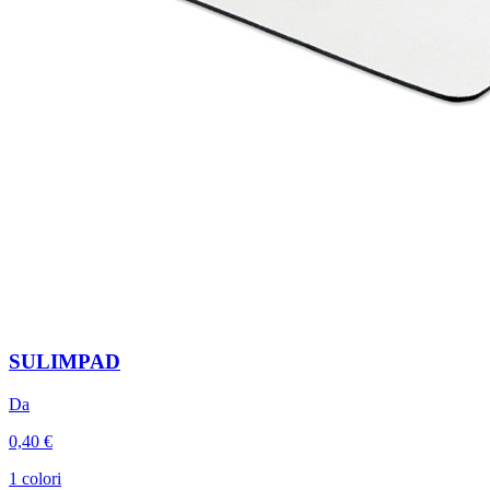
SULIMPAD
Da
0,40 €
1 colori