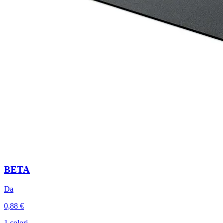
BETA
Da
0,88 €
1 colori