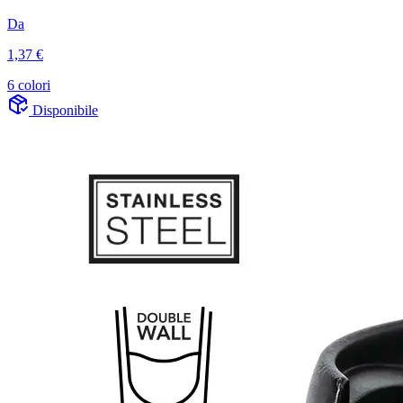
Da
1,37 €
6 colori
Disponibile