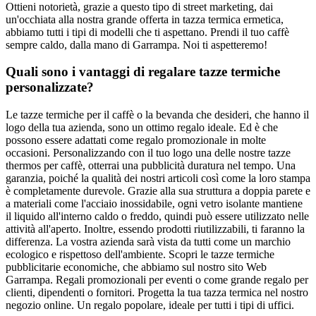
Ottieni notorietà, grazie a questo tipo di street marketing, dai
un'occhiata alla nostra grande offerta in tazza termica ermetica,
abbiamo tutti i tipi di modelli che ti aspettano. Prendi il tuo caffè
sempre caldo, dalla mano di Garrampa. Noi ti aspetteremo!
Quali sono i vantaggi di regalare tazze termiche
personalizzate?
Le tazze termiche per il caffè o la bevanda che desideri, che hanno il
logo della tua azienda, sono un ottimo regalo ideale. Ed è che
possono essere adattati come regalo promozionale in molte
occasioni. Personalizzando con il tuo logo una delle nostre tazze
thermos per caffè, otterrai una pubblicità duratura nel tempo. Una
garanzia, poiché la qualità dei nostri articoli così come la loro stampa
è completamente durevole. Grazie alla sua struttura a doppia parete e
a materiali come l'acciaio inossidabile, ogni vetro isolante mantiene
il liquido all'interno caldo o freddo, quindi può essere utilizzato nelle
attività all'aperto. Inoltre, essendo prodotti riutilizzabili, ti faranno la
differenza. La vostra azienda sarà vista da tutti come un marchio
ecologico e rispettoso dell'ambiente. Scopri le tazze termiche
pubblicitarie economiche, che abbiamo sul nostro sito Web
Garrampa. Regali promozionali per eventi o come grande regalo per
clienti, dipendenti o fornitori. Progetta la tua tazza termica nel nostro
negozio online. Un regalo popolare, ideale per tutti i tipi di uffici.