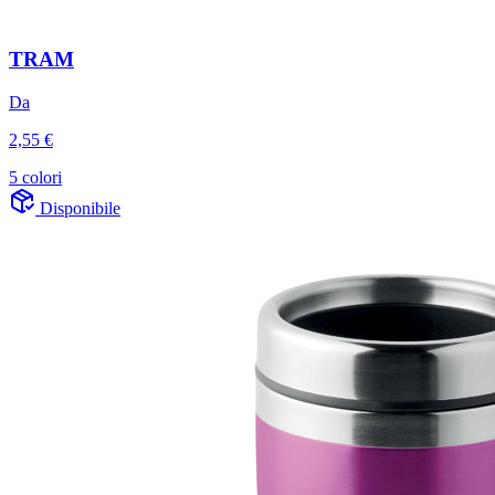
TRAM
Da
2,55 €
5 colori
Disponibile