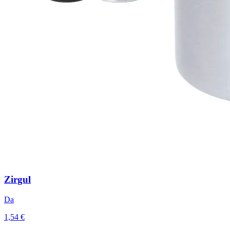
Zirgul
Da
1,54 €