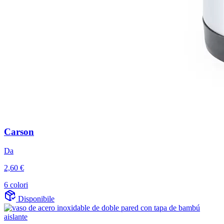
Carson
Da
2,60 €
6 colori
Disponibile