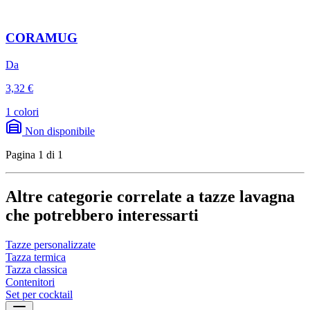
CORAMUG
Da
3,32 €
1 colori
Non disponibile
Pagina 1 di 1
Altre categorie correlate a tazze lavagna
che potrebbero interessarti
Tazze personalizzate
Tazza termica
Tazza classica
Contenitori
Set per cocktail