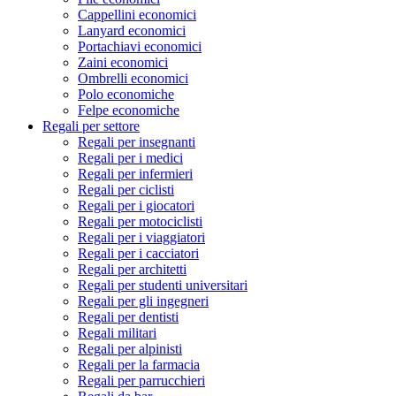
Cappellini economici
Lanyard economici
Portachiavi economici
Zaini economici
Ombrelli economici
Polo economiche
Felpe economiche
Regali per settore
Regali per insegnanti
Regali per i medici
Regali per infermieri
Regali per ciclisti
Regali per i giocatori
Regali per motociclisti
Regali per i viaggiatori
Regali per i cacciatori
Regali per architetti
Regali per studenti universitari
Regali per gli ingegneri
Regali per dentisti
Regali militari
Regali per alpinisti
Regali per la farmacia
Regali per parrucchieri