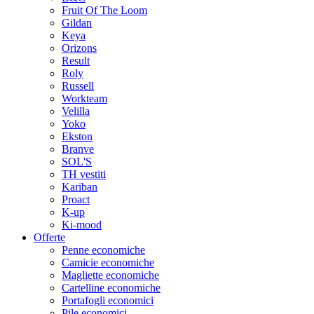
Fruit Of The Loom
Gildan
Keya
Orizons
Result
Roly
Russell
Workteam
Velilla
Yoko
Ekston
Branve
SOL'S
TH vestiti
Kariban
Proact
K-up
Ki-mood
Offerte
Penne economiche
Camicie economiche
Magliette economiche
Cartelline economiche
Portafogli economici
Pile economici