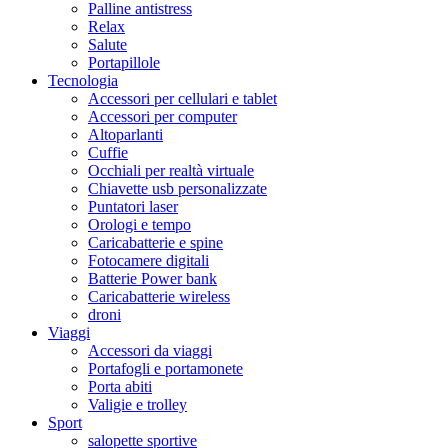
Palline antistress
Relax
Salute
Portapillole
Tecnologia
Accessori per cellulari e tablet
Accessori per computer
Altoparlanti
Cuffie
Occhiali per realtà virtuale
Chiavette usb personalizzate
Puntatori laser
Orologi e tempo
Caricabatterie e spine
Fotocamere digitali
Batterie Power bank
Caricabatterie wireless
droni
Viaggi
Accessori da viaggi
Portafogli e portamonete
Porta abiti
Valigie e trolley
Sport
salopette sportive