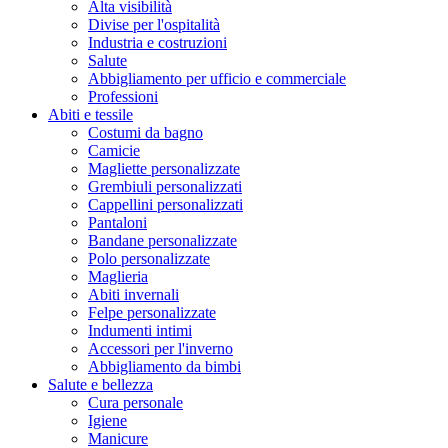
Alta visibilità
Divise per l'ospitalità
Industria e costruzioni
Salute
Abbigliamento per ufficio e commerciale
Professioni
Abiti e tessile
Costumi da bagno
Camicie
Magliette personalizzate
Grembiuli personalizzati
Cappellini personalizzati
Pantaloni
Bandane personalizzate
Polo personalizzate
Maglieria
Abiti invernali
Felpe personalizzate
Indumenti intimi
Accessori per l'inverno
Abbigliamento da bimbi
Salute e bellezza
Cura personale
Igiene
Manicure