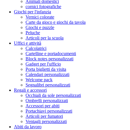
Animali domestici
cornici fotografiche
Giochi per l'infanzia
Vernici colorate
Carte da gioco e giochi da tavola
Giochi e puzzle
Peluche
Articoli per la scuola
Uffici e attività
Calcolatrici
Cartelline e portadocumenti
Block notes personalizzati
Gadget per l'ufficio
Porta biglietti da visita
Calendari personalizzati
Welcome pack
Segnalibri personalizzati
Regali e accessori
Occhiali da sole personalizzati
Ombrelli personalizzati
Accessori per abiti
Portachiavi personalizzati
Articoli per fumatori
Ventagli personalizzati
Abiti da lavoro