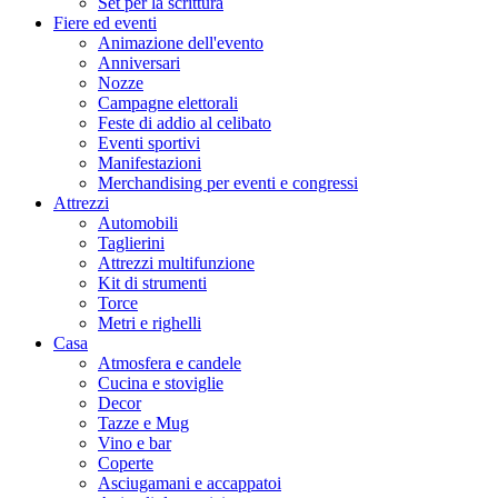
Set per la scrittura
Fiere ed eventi
Animazione dell'evento
Anniversari
Nozze
Campagne elettorali
Feste di addio al celibato
Eventi sportivi
Manifestazioni
Merchandising per eventi e congressi
Attrezzi
Automobili
Taglierini
Attrezzi multifunzione
Kit di strumenti
Torce
Metri e righelli
Casa
Atmosfera e candele
Cucina e stoviglie
Decor
Tazze e Mug
Vino e bar
Coperte
Asciugamani e accappatoi