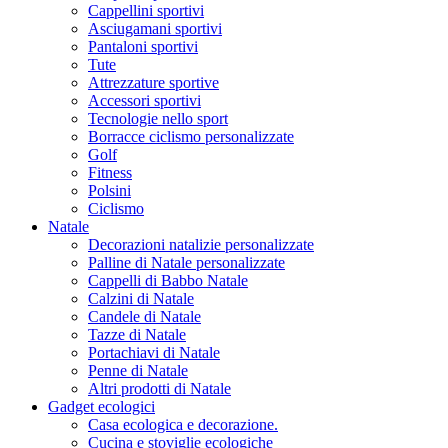
Cappellini sportivi
Asciugamani sportivi
Pantaloni sportivi
Tute
Attrezzature sportive
Accessori sportivi
Tecnologie nello sport
Borracce ciclismo personalizzate
Golf
Fitness
Polsini
Ciclismo
Natale
Decorazioni natalizie personalizzate
Palline di Natale personalizzate
Cappelli di Babbo Natale
Calzini di Natale
Candele di Natale
Tazze di Natale
Portachiavi di Natale
Penne di Natale
Altri prodotti di Natale
Gadget ecologici
Casa ecologica e decorazione.
Cucina e stoviglie ecologiche