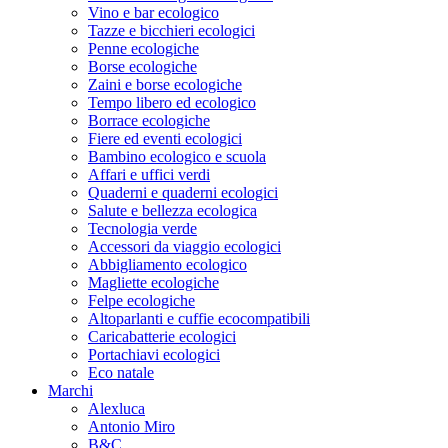
Vino e bar ecologico
Tazze e bicchieri ecologici
Penne ecologiche
Borse ecologiche
Zaini e borse ecologiche
Tempo libero ed ecologico
Borrace ecologiche
Fiere ed eventi ecologici
Bambino ecologico e scuola
Affari e uffici verdi
Quaderni e quaderni ecologici
Salute e bellezza ecologica
Tecnologia verde
Accessori da viaggio ecologici
Abbigliamento ecologico
Magliette ecologiche
Felpe ecologiche
Altoparlanti e cuffie ecocompatibili
Caricabatterie ecologici
Portachiavi ecologici
Eco natale
Marchi
Alexluca
Antonio Miro
B&C