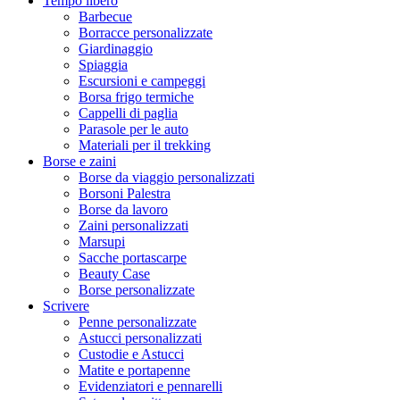
Tempo libero
Barbecue
Borracce personalizzate
Giardinaggio
Spiaggia
Escursioni e campeggi
Borsa frigo termiche
Cappelli di paglia
Parasole per le auto
Materiali per il trekking
Borse e zaini
Borse da viaggio personalizzati
Borsoni Palestra
Borse da lavoro
Zaini personalizzati
Marsupi
Sacche portascarpe
Beauty Case
Borse personalizzate
Scrivere
Penne personalizzate
Astucci personalizzati
Custodie e Astucci
Matite e portapenne
Evidenziatori e pennarelli