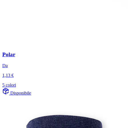
Polar
Da
1,13 €
5 colori
Disponibile