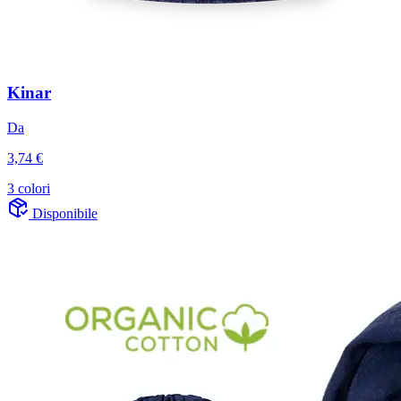
Kinar
Da
3,74 €
3 colori
Disponibile