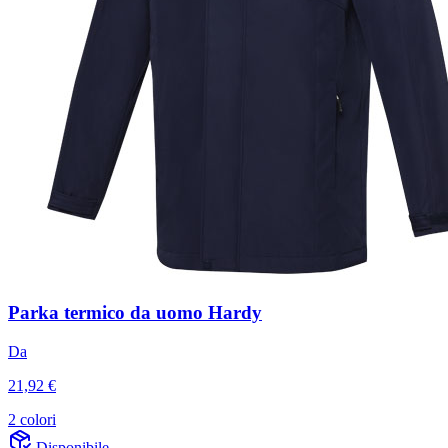
Parka termico da uomo Hardy
Da
21,92 €
2 colori
Disponibile