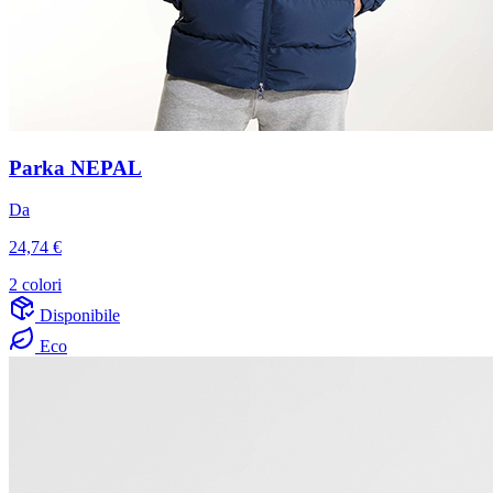
Parka NEPAL
Da
24,74 €
2 colori
Disponibile
Eco