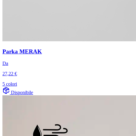
Parka MERAK
Da
27,22 €
5 colori
Disponibile