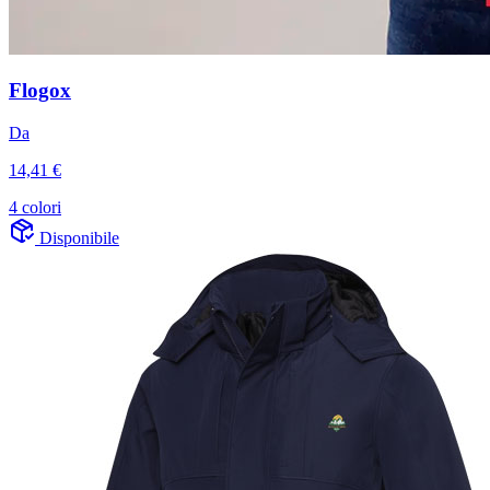
Flogox
Da
14,41 €
4 colori
Disponibile