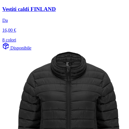
Vestiti caldi FINLAND
Da
16,00 €
8 colori
Disponibile