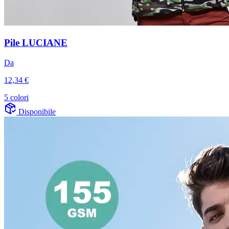
Pile LUCIANE
Da
12,34 €
5 colori
Disponibile