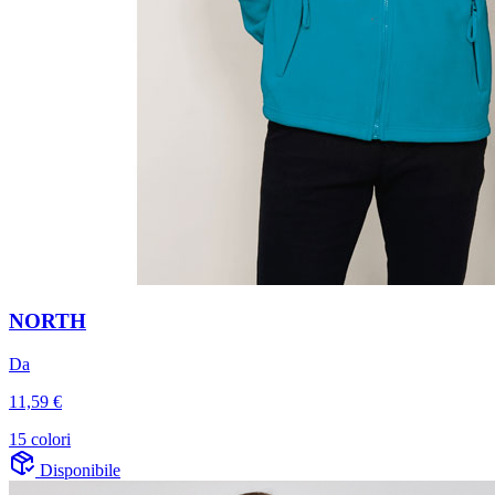
NORTH
Da
11,59 €
15 colori
Disponibile