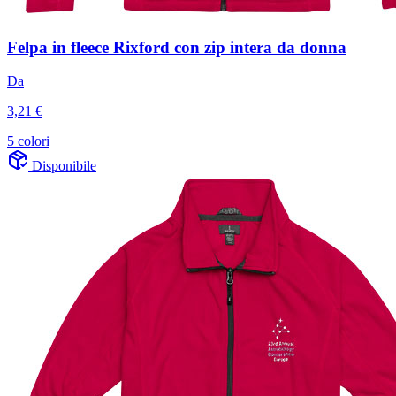
Felpa in fleece Rixford con zip intera da donna
Da
3,21 €
5 colori
Disponibile