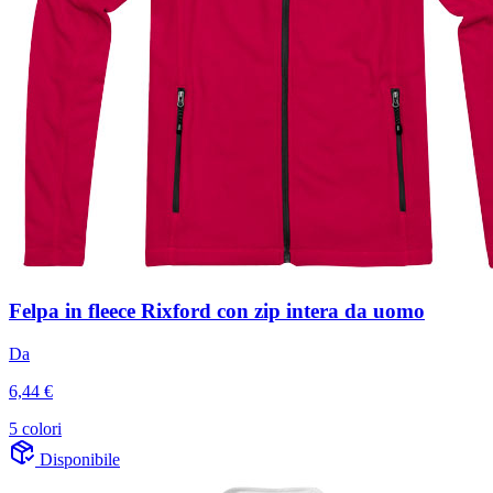
Felpa in fleece Rixford con zip intera da uomo
Da
6,44 €
5 colori
Disponibile