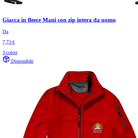
Giacca in fleece Mani con zip intera da uomo
Da
7,73 €
3 colori
Disponibile