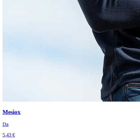
Mesiox
Da
5,43 €