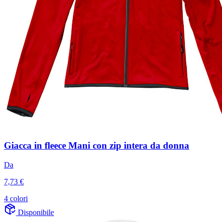
Giacca in fleece Mani con zip intera da donna
Da
7,73 €
4 colori
Disponibile