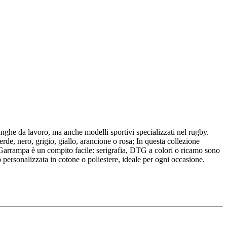
ghe da lavoro, ma anche modelli sportivi specializzati nel rugby.
de, nero, grigio, giallo, arancione o rosa; In questa collezione
Garrampa è un compito facile: serigrafia, DTG a colori o ricamo sono
o personalizzata in cotone o poliestere, ideale per ogni occasione.