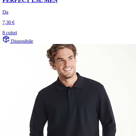
PERFECT LSL MEN
Da
7,30 €
8 colori
Disponibile