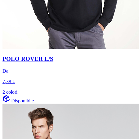
POLO ROVER L/S
Da
7,38 €
2 colori
Disponibile