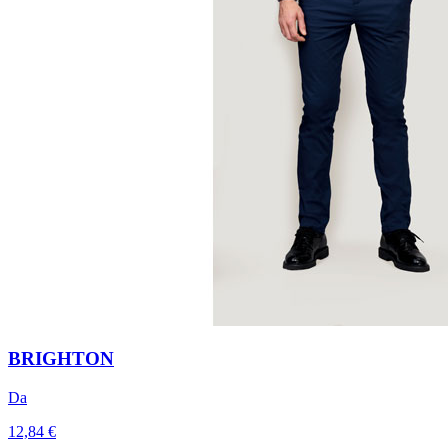
BRIGHTON
Da
12,84 €