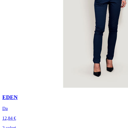
EDEN
Da
12,84 €
2 colori