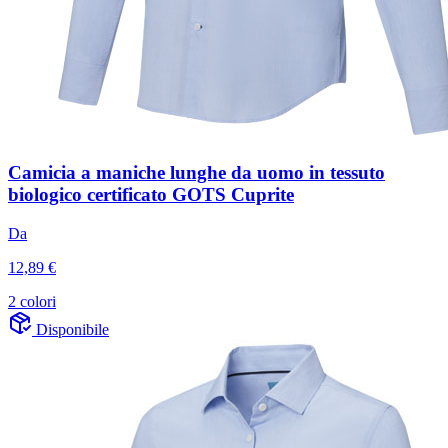
Camicia a maniche lunghe da uomo in tessuto
biologico certificato GOTS Cuprite
Da
12,89 €
2 colori
Disponibile