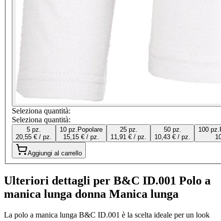
Seleziona quantità:
Seleziona quantità:
5 pz.
10 pz.
Popolare
25 pz.
50 pz.
100 pz.
20,55 € / pz.
15,15 € / pz.
11,91 € / pz.
10,43 € / pz.
10
Aggiungi al carrello
Ulteriori dettagli per B&C ID.001 Polo a
manica lunga donna Manica lunga
La polo a manica lunga B&C ID.001 è la scelta ideale per un look