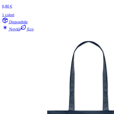
0,80 €
1 colori
Disponibile
Novità
Eco