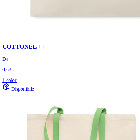
COTTONEL ++
Da
0,63 €
1 colori
Disponibile