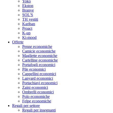
Yoko
Ekston
Branve
SOL'S
TH vestiti
Kariban
Proact
K-up
Ki-mood
Offerte
Penne economiche
Camicie economiche
Magliette economiche
Cartelline economiche
Portafogli economici
Pile economici
Cappellini economici
Lanyard economici
Portachiavi economici
Zaini economici
Ombrelli economici
Polo economiche
Felpe economiche
Regali per settore
Regali per insegnanti