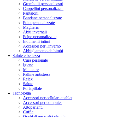
Grembiuli personalizzati
Cappellini personalizzati
Pantaloni
Bandane personalizzate
Polo personalizzate
Maglieria
Abiti invernali
Felpe personalizzate
Indumenti intimi
Accessori per l'inverno
Abbigliamento da bimbi
Salute e bellezza
Cura personale
Igiene
Manicure
Palline antistress
Relax
Salute
Portapillole
Tecnologia
Accessori per cellulari e tablet
Accessori per computer
Altoparlanti
Cuffie
Occhiali per realtà virtuale