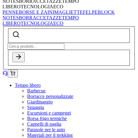
NOTES
BORRACCE
TAZZE
TEMPO
LIBERO
TECNOLOGIA
ECO
PENNE
BORSE E ZAINI
MAGLIETTE
FELPE
BLOCK
NOTES
BORRACCE
TAZZE
TEMPO
LIBERO
TECNOLOGIA
ECO
Tempo libero
Barbecue
Borracce personalizzate
Giardinaggio
Spiaggia
Escursioni e campeggi
Borsa frigo termiche
Cappelli di paglia
Parasole per le auto
Materiali per il trekking