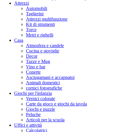
Attrezzi
Automobili
Taglierini
Attrezzi multifunzione
Kit di strumenti
Torce
Metri e righelli
Casa
Atmosfera e candele
Cucina e stoviglie
Decor
Tazze e Mug
Vino e bar
Coperte
Asciugamani e accappatoi
Animali domestici
cornici fotografiche
Giochi per l'infanzia
Vernici colorate
Carte da gioco e giochi da tavola
Giochi e puzzle
Peluche
Articoli per la scuola
Uffici e attività
Calcolatrici