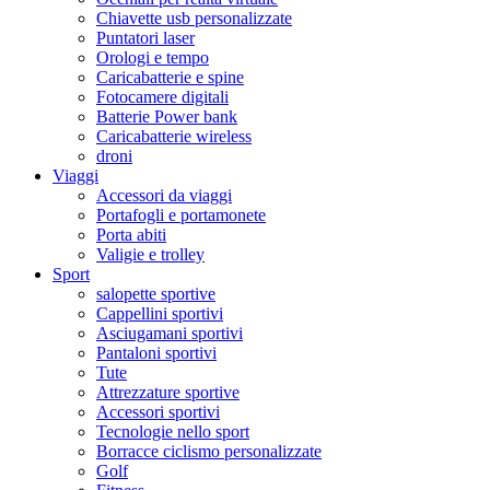
Chiavette usb personalizzate
Puntatori laser
Orologi e tempo
Caricabatterie e spine
Fotocamere digitali
Batterie Power bank
Caricabatterie wireless
droni
Viaggi
Accessori da viaggi
Portafogli e portamonete
Porta abiti
Valigie e trolley
Sport
salopette sportive
Cappellini sportivi
Asciugamani sportivi
Pantaloni sportivi
Tute
Attrezzature sportive
Accessori sportivi
Tecnologie nello sport
Borracce ciclismo personalizzate
Golf