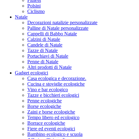
Fitness
Polsini
Ciclismo
Natale
Decorazioni natalizie personalizzate
Palline di Natale personalizzate
Cappelli di Babbo Natale
Calzini di Natale
Candele di Natale
Tazze di Natale
Portachiavi di Natale
Penne di Natale
Altri prodotti di Natale
Gadget ecologici
Casa ecologica e decorazione.
Cucina e stoviglie ecologiche
Vino e bar ecologico
Tazze e bicchieri ecologici
Penne ecologiche
Borse ecologiche
Zaini e borse ecologiche
Tempo libero ed ecologico
Borrace ecologiche
Fiere ed eventi ecologici
Bambino ecologico e scuola