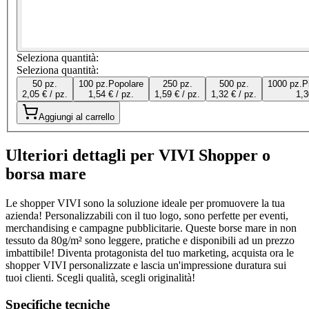
Seleziona quantità:
Seleziona quantità:
50 pz.
100 pz.
Popolare
250 pz.
500 pz.
1000 pz.
P
2,05 € / pz.
1,54 € / pz.
1,59 € / pz.
1,32 € / pz.
1,3
Aggiungi al carrello
Ulteriori dettagli per VIVI Shopper o
borsa mare
Le shopper VIVI sono la soluzione ideale per promuovere la tua
azienda! Personalizzabili con il tuo logo, sono perfette per eventi,
merchandising e campagne pubblicitarie. Queste borse mare in non
tessuto da 80g/m² sono leggere, pratiche e disponibili ad un prezzo
imbattibile! Diventa protagonista del tuo marketing, acquista ora le
shopper VIVI personalizzate e lascia un'impressione duratura sui
tuoi clienti. Scegli qualità, scegli originalità!
Specifiche tecniche