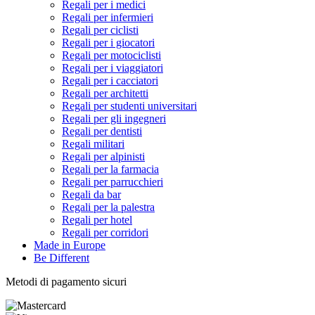
Regali per i medici
Regali per infermieri
Regali per ciclisti
Regali per i giocatori
Regali per motociclisti
Regali per i viaggiatori
Regali per i cacciatori
Regali per architetti
Regali per studenti universitari
Regali per gli ingegneri
Regali per dentisti
Regali militari
Regali per alpinisti
Regali per la farmacia
Regali per parrucchieri
Regali da bar
Regali per la palestra
Regali per hotel
Regali per corridori
Made in Europe
Be Different
Metodi di pagamento sicuri