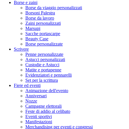
Borse e zaini
Borse da viaggio personalizzati
Borsoni Palestra
Borse da lavoro
Zaini personalizzati
Marsupi
Sacche portascarpe
Beauty Case
Borse personalizzate
Scrivere
Penne personalizzate
Astucci personalizzati
Custodie e Astucci
Matite e portapenne
Evidenziatori e pennarelli
Set per la scrittura
Fiere ed eventi
Animazione dell'evento
Anniversari
Nozze
Campagne elettorali
Feste di addio al celibato
Eventi sportivi
Manifestazioni
Merchandising per eventi e congressi