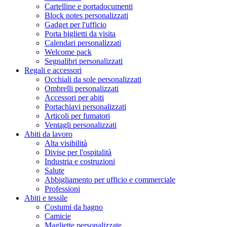
Cartelline e portadocumenti
Block notes personalizzati
Gadget per l'ufficio
Porta biglietti da visita
Calendari personalizzati
Welcome pack
Segnalibri personalizzati
Regali e accessori
Occhiali da sole personalizzati
Ombrelli personalizzati
Accessori per abiti
Portachiavi personalizzati
Articoli per fumatori
Ventagli personalizzati
Abiti da lavoro
Alta visibilità
Divise per l'ospitalità
Industria e costruzioni
Salute
Abbigliamento per ufficio e commerciale
Professioni
Abiti e tessile
Costumi da bagno
Camicie
Magliette personalizzate