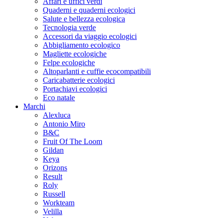
Affari e uffici verdi
Quaderni e quaderni ecologici
Salute e bellezza ecologica
Tecnologia verde
Accessori da viaggio ecologici
Abbigliamento ecologico
Magliette ecologiche
Felpe ecologiche
Altoparlanti e cuffie ecocompatibili
Caricabatterie ecologici
Portachiavi ecologici
Eco natale
Marchi
Alexluca
Antonio Miro
B&C
Fruit Of The Loom
Gildan
Keya
Orizons
Result
Roly
Russell
Workteam
Velilla