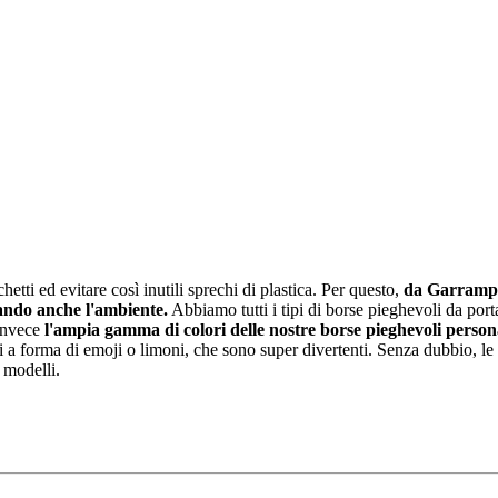
hetti ed evitare così inutili sprechi di plastica. Per questo,
da Garrampa 
ttando anche l'ambiente.
Abbiamo tutti i tipi di borse pieghevoli da port
 invece
l'ampia gamma di colori delle nostre borse pieghevoli person
i a forma di emoji o limoni, che sono super divertenti. Senza dubbio, le
i modelli.