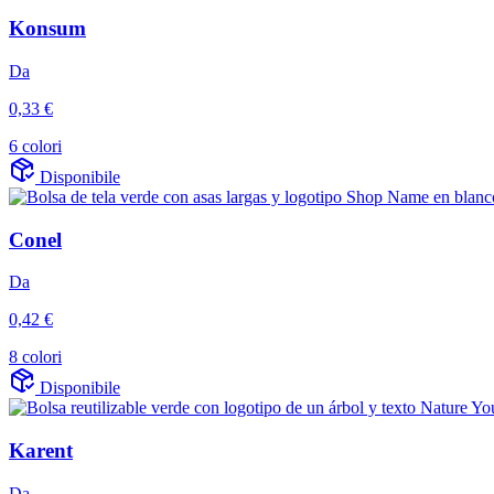
Konsum
Da
0,33 €
6 colori
Disponibile
Conel
Da
0,42 €
8 colori
Disponibile
Karent
Da